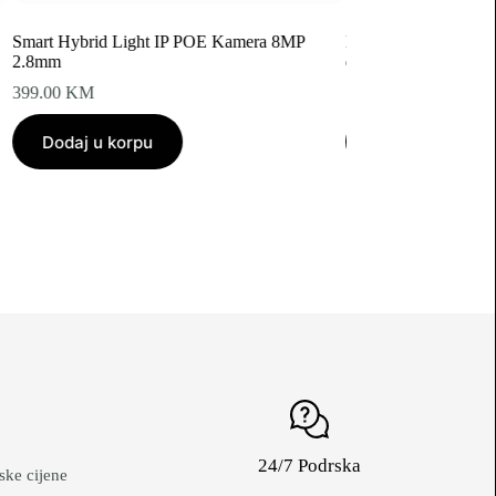
Smart Hybrid Light IP POE Kamera 8MP
Longse 8MP 200° Pa
2.8mm
dvostrukom lećom
399.00
KM
729.00
KM
Dodaj u korpu
Dodaj u korpu
24/7 Podrska
ke cijene