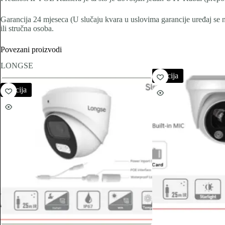
Garancija 24 mjeseca (U slučaju kvara u uslovima garancije uređaj se ne 
ili stručna osoba.
Povezani proizvodi
LONGSE
Akcija
Akcija