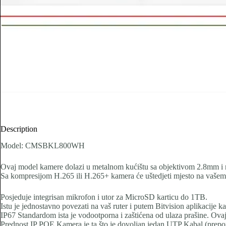
Description
Model: CMSBKL800WH
Ovaj model kamere dolazi u metalnom kućištu sa objektivom 2.8mm i re
Sa kompresijom H.265 ili H.265+ kamera će uštedjeti mjesto na vašem h
Posjeduje integrisan mikrofon i utor za MicroSD karticu do 1TB.
Istu je jednostavno povezati na vaš ruter i putem Bitvision aplikacije k
IP67 Standardom ista je vodootporna i zaštićena od ulaza prašine. Ovaj
Prednost IP POE Kamera je ta što je dovoljan jedan UTP Kabal (preporu