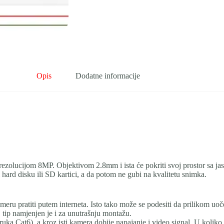
Opis
Dodatne informacije
zolucijom 8MP. Objektivom 2.8mm i ista će pokriti svoj prostor sa ja
ard disku ili SD kartici, a da potom ne gubi na kvalitetu snimka.
ameru pratiti putem interneta. Isto tako može se podesiti da prilikom uoč
 tip namjenjen je i za unutrašnju montažu.
ka Cat6), a kroz isti kamera dobije napajanje i video signal. U koliko