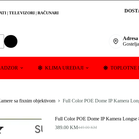
DOST
RATI
|
TELEVIZORI | RAČUNARI
Adresa
Gostelj
NADZOR
KLIMA UREĐAJI
TOPLOTNE 
amere sa fixnim objektivom
Full Color POE Dome IP Kamera Lon
Full Color POE Dome IP Kamera Longse
389.00
KM
449.00
KM
Original
Current
price
price