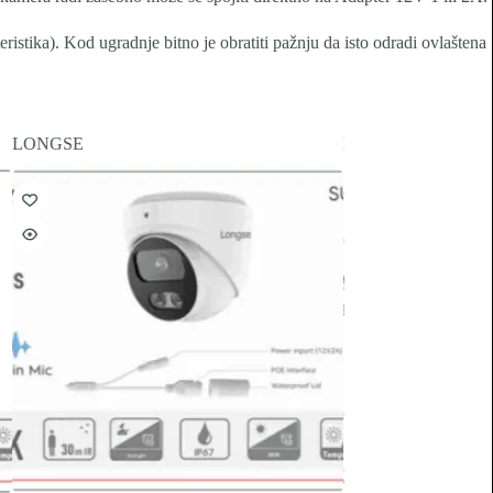
eristika). Kod ugradnje bitno je obratiti pažnju da isto odradi ovlaštena
LONGSE
LONGSE