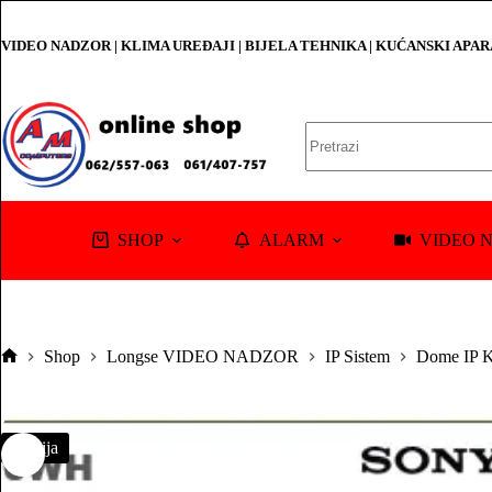
Skip
to
VIDEO NADZOR | KLIMA UREĐAJI | BIJELA TEHNIKA | KUĆANSKI APA
content
No
results
SHOP
ALARM
VIDEO 
Shop
Longse VIDEO NADZOR
IP Sistem
Dome IP K
Pocetna
Akcija