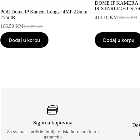
DOME IP KAMERA P
IR STARLIGHT SD 
POE Dome IP Kamera Longse 4MP 2.8mm
25m IR
413.10
KM
459.00
KM
Original
Current
price
price
166.50
KM
185.00
KM
Original
Current
was:
is:
price
price
459.00 KM.
413.10 KM.
Dodaj u korpu
was:
is:
Dodaj u korpu
185.00 KM.
166.50 KM.
Sigurna kupovina
Dos
Za sve nase artikle dobijate fiskalni racun kao i
garanciju