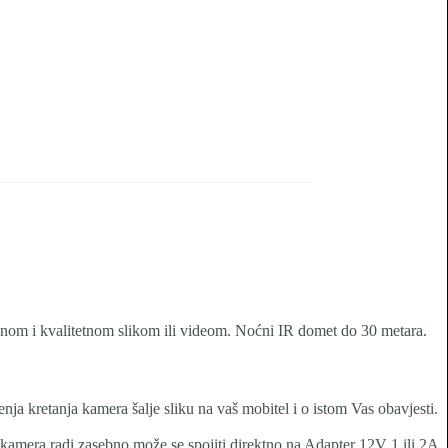
snom i kvalitetnom slikom ili videom. Noćni IR domet do 30 metara.
enja kretanja kamera šalje sliku na vaš mobitel i o istom Vas obavjesti.
 kamera radi zasebno može se spojiti direktno na Adapter 12V 1 ili 2A.