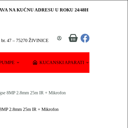
AVA NA KUĆNU ADRESU U ROKU 24/48H
Shopping
a br. 47 – 75270 ŽIVINICE
cart
PUMPE
KUCANSKI APARATI
gse 8MP 2.8mm 25m IR + Mikrofon
 8MP 2.8mm 25m IR + Mikrofon