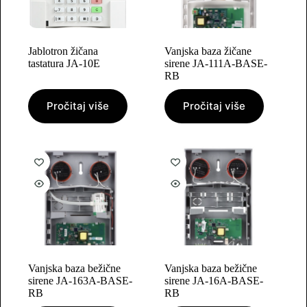
Jablotron žičana
Vanjska baza žičane
tastatura JA-10E
sirene JA-111A-BASE-
RB
Pročitaj više
Pročitaj više
Vanjska baza bežične
Vanjska baza bežične
sirene JA-163A-BASE-
sirene JA-16A-BASE-
RB
RB