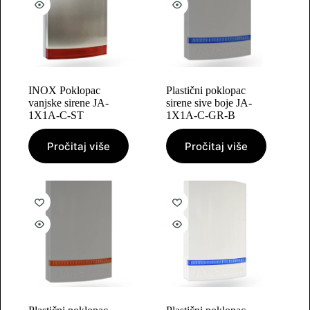
INOX Poklopac
Plastični poklopac
vanjske sirene JA-
sirene sive boje JA-
1X1A-C-ST
1X1A-C-GR-B
Pročitaj više
Pročitaj više