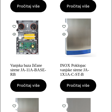
Pročitaj više
Pročitaj više
Vanjska baza žičane
INOX Poklopac
sirene JA-11A-BASE-
vanjske sirene JA-
RB
1X1A-C-ST-B
Pročitaj više
Pročitaj više