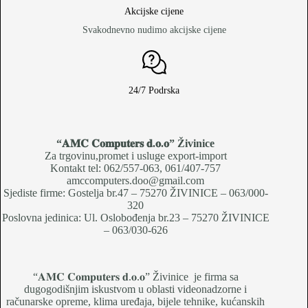
Akcijske cijene
Svakodnevno nudimo akcijske cijene
24/7 Podrska
“𝐀𝐌𝐂 𝐂𝐨𝐦𝐩𝐮𝐭𝐞𝐫𝐬 𝐝.𝐨.𝐨
” Živinice
Za trgovinu,promet i usluge export-import
Kontakt tel: 062/557-063, 061/407-757
amccomputers.doo@gmail.com
Sjediste firme: Gostelja br.47 – 75270 ŽIVINICE – 063/000-
320
Poslovna jedinica: Ul. Oslobođenja br.23 – 75270 ŽIVINICE
– 063/030-626
“𝐀𝐌𝐂 𝐂𝐨𝐦𝐩𝐮𝐭𝐞𝐫𝐬 𝐝.𝐨.𝐨” Živinice je firma sa
dugogodišnjim iskustvom u oblasti videonadzorne i
računarske opreme, klima uređaja, bijele tehnike, kućanskih