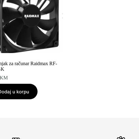
njak za računar Raidmax RF-
BK
KM
Dodaj u korpu