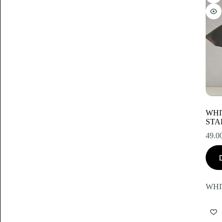
WHI
STA
49.0
WHI