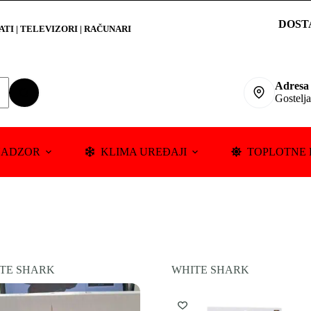
DOST
RATI
|
TELEVIZORI | RAČUNARI
Adresa
Gostelj
NADZOR
KLIMA UREĐAJI
TOPLOTNE 
TE SHARK
WHITE SHARK