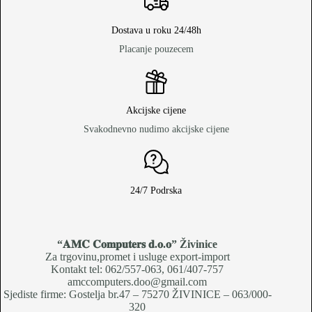
Dostava u roku 24/48h
Placanje pouzecem
Akcijske cijene
Svakodnevno nudimo akcijske cijene
24/7 Podrska
“𝐀𝐌𝐂 𝐂𝐨𝐦𝐩𝐮𝐭𝐞𝐫𝐬 𝐝.𝐨.𝐨
” Živinice
Za trgovinu,promet i usluge export-import
Kontakt tel: 062/557-063, 061/407-757
amccomputers.doo@gmail.com
Sjediste firme: Gostelja br.47 – 75270 ŽIVINICE – 063/000-
320