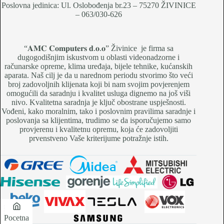
Poslovna jedinica: Ul. Oslobođenja br.23 – 75270 ŽIVINICE
– 063/030-626
“𝐀𝐌𝐂 𝐂𝐨𝐦𝐩𝐮𝐭𝐞𝐫𝐬 𝐝.𝐨.𝐨” Živinice je firma sa
dugogodišnjim iskustvom u oblasti videonadzorne i
računarske opreme, klima uređaja, bijele tehnike, kućanskih
aparata. Naš cilj je da u narednom periodu stvorimo što veći
broj zadovoljnih klijenata koji bi nam svojim povjerenjem
omogućili da saradnju i kvalitet usluga dignemo na još viši
nivo. Kvalitetna saradnja je ključ obostrane uspješnosti.
Vođeni, kako moralnim, tako i poslovnim pravilima saradnje i
poslovanja sa klijentima, trudimo se da isporučujemo samo
provjerenu i kvalitetnu opremu, koja će zadovoljiti
prvenstveno Vaše kriterijume potražnje istih.
Pocetna