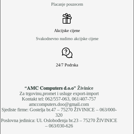
Placanje pouzecem
Akcijske cijene
Svakodnevno nudimo akcijske cijene
24/7 Podrska
“𝐀𝐌𝐂 𝐂𝐨𝐦𝐩𝐮𝐭𝐞𝐫𝐬 𝐝.𝐨.𝐨
” Živinice
Za trgovinu,promet i usluge export-import
Kontakt tel: 062/557-063, 061/407-757
amccomputers.doo@gmail.com
Sjediste firme: Gostelja br.47 – 75270 ŽIVINICE – 063/000-
320
Poslovna jedinica: Ul. Oslobođenja br.23 – 75270 ŽIVINICE
– 063/030-626