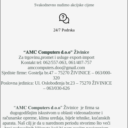
Svakodnevno nudimo akcijske cijene
24/7 Podrska
“𝐀𝐌𝐂 𝐂𝐨𝐦𝐩𝐮𝐭𝐞𝐫𝐬 𝐝.𝐨.𝐨
” Živinice
Za trgovinu,promet i usluge export-import
Kontakt tel: 062/557-063, 061/407-757
amccomputers.doo@gmail.com
Sjediste firme: Gostelja br.47 – 75270 ŽIVINICE – 063/000-
320
Poslovna jedinica: Ul. Oslobođenja br.23 – 75270 ŽIVINICE
– 063/030-626
“𝐀𝐌𝐂 𝐂𝐨𝐦𝐩𝐮𝐭𝐞𝐫𝐬 𝐝.𝐨.𝐨” Živinice je firma sa
dugogodišnjim iskustvom u oblasti videonadzorne i
računarske opreme, klima uređaja, bijele tehnike, kućanskih
aparata. Naš cilj je da u narednom periodu stvorimo što veći