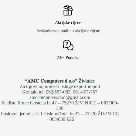
Akcijske cijene
Svakodnevno nudimo akcijske cijene
24/7 Podrska
“𝐀𝐌𝐂 𝐂𝐨𝐦𝐩𝐮𝐭𝐞𝐫𝐬 𝐝.𝐨.𝐨
” Živinice
Za trgovinu,promet i usluge export-import
Kontakt tel: 062/557-063, 061/407-757
amccomputers.doo@gmail.com
Sjediste firme: Gostelja br.47 – 75270 ŽIVINICE – 063/000-
320
Poslovna jedinica: Ul. Oslobođenja br.23 – 75270 ŽIVINICE
– 063/030-626