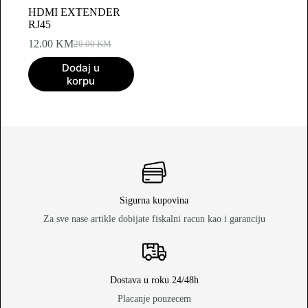
HDMI EXTENDER
RJ45
12.00
KM
20.00
KM
Original
Current
price
price
Dodaj u
was:
is:
korpu
20.00 KM.
12.00 KM.
Sigurna kupovina
Za sve nase artikle dobijate fiskalni racun kao i garanciju
Dostava u roku 24/48h
Placanje pouzecem