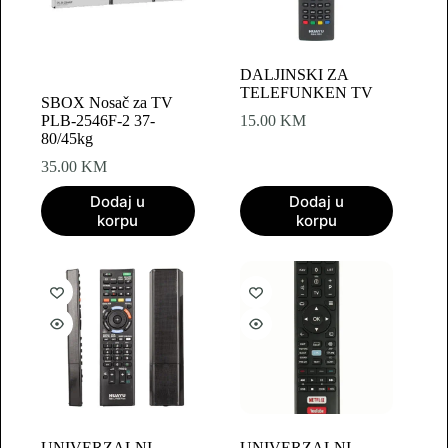
DALJINSKI ZA
TELEFUNKEN TV
SBOX Nosač za TV
PLB-2546F-2 37-
15.00
KM
80/45kg
35.00
KM
Dodaj u
Dodaj u
korpu
korpu
UNIVERZALNI
UNIVERZALNI