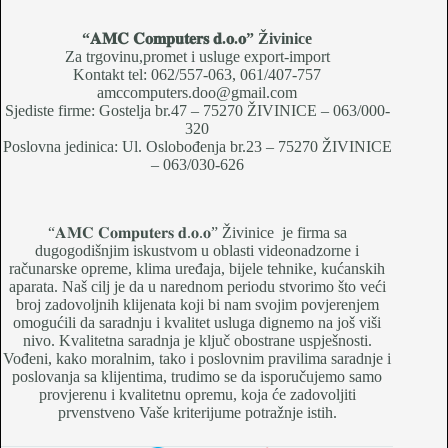
“𝐀𝐌𝐂 𝐂𝐨𝐦𝐩𝐮𝐭𝐞𝐫𝐬 𝐝.𝐨.𝐨
” Živinice
Za trgovinu,promet i usluge export-import
Kontakt tel: 062/557-063, 061/407-757
amccomputers.doo@gmail.com
Sjediste firme: Gostelja br.47 – 75270 ŽIVINICE – 063/000-
320
Poslovna jedinica: Ul. Oslobođenja br.23 – 75270 ŽIVINICE
– 063/030-626
“𝐀𝐌𝐂 𝐂𝐨𝐦𝐩𝐮𝐭𝐞𝐫𝐬 𝐝.𝐨.𝐨” Živinice je firma sa
dugogodišnjim iskustvom u oblasti videonadzorne i
računarske opreme, klima uređaja, bijele tehnike, kućanskih
aparata. Naš cilj je da u narednom periodu stvorimo što veći
broj zadovoljnih klijenata koji bi nam svojim povjerenjem
omogućili da saradnju i kvalitet usluga dignemo na još viši
nivo. Kvalitetna saradnja je ključ obostrane uspješnosti.
Vođeni, kako moralnim, tako i poslovnim pravilima saradnje i
poslovanja sa klijentima, trudimo se da isporučujemo samo
provjerenu i kvalitetnu opremu, koja će zadovoljiti
prvenstveno Vaše kriterijume potražnje istih.