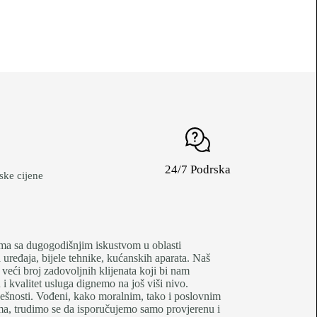
24/7 Podrska
ke cijene
je firma sa dugogodišnjim iskustvom u oblasti
uređaja, bijele tehnike, kućanskih aparata. Naš
 veći broj zadovoljnih klijenata koji bi nam
 kvalitet usluga dignemo na još viši nivo.
pješnosti. Vođeni, kako moralnim, tako i poslovnim
tima, trudimo se da isporučujemo samo provjerenu i