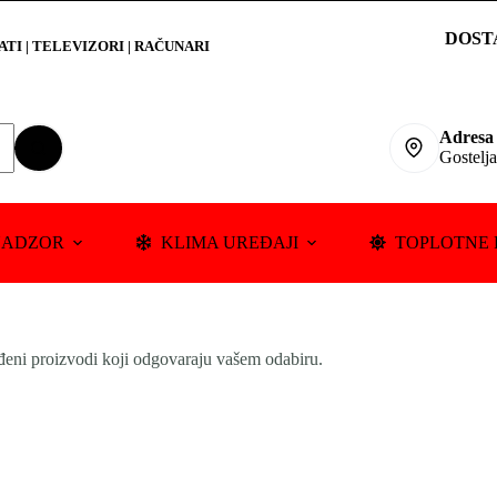
DOST
RATI
|
TELEVIZORI | RAČUNARI
Adresa
Gostelj
NADZOR
KLIMA UREĐAJI
TOPLOTNE 
đeni proizvodi koji odgovaraju vašem odabiru.