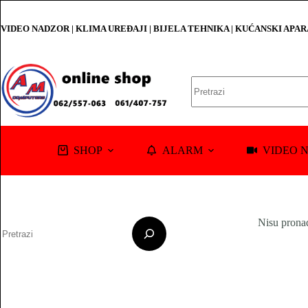
Skip
to
VIDEO NADZOR | KLIMA UREĐAJI | BIJELA TEHNIKA | KUĆANSKI APA
content
No
results
SHOP
ALARM
VIDEO 
Pretraga
Nisu prona