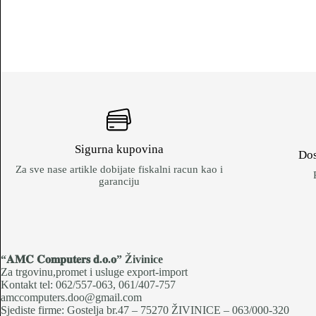
Sigurna kupovina
Dos
Za sve nase artikle dobijate fiskalni racun kao i
garanciju
“𝐀𝐌𝐂 𝐂𝐨𝐦𝐩𝐮𝐭𝐞𝐫𝐬 𝐝.𝐨.𝐨
” Živinice
Za trgovinu,promet i usluge export-import
Kontakt tel: 062/557-063, 061/407-757
amccomputers.doo@gmail.com
Sjediste firme: Gostelja br.47 – 75270 ŽIVINICE – 063/000-320