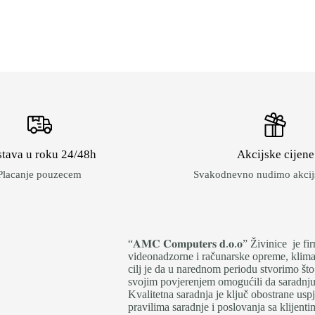
tava u roku 24/48h
Akcijske cijene
Placanje pouzecem
Svakodnevno nudimo akcijs
“𝐀𝐌𝐂 𝐂𝐨𝐦𝐩𝐮𝐭𝐞𝐫𝐬 𝐝.𝐨.𝐨” Živinice 
videonadzorne i računarske opreme, klima 
cilj je da u narednom periodu stvorimo što
svojim povjerenjem omogućili da saradnju i
Kvalitetna saradnja je ključ obostrane us
pravilima saradnje i poslovanja sa klijen