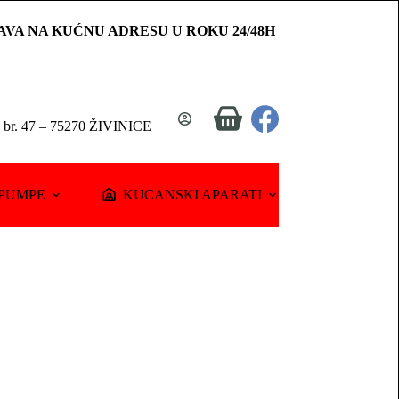
AVA NA KUĆNU ADRESU U ROKU 24/48H
Shopping
a br. 47 – 75270 ŽIVINICE
cart
PUMPE
KUCANSKI APARATI