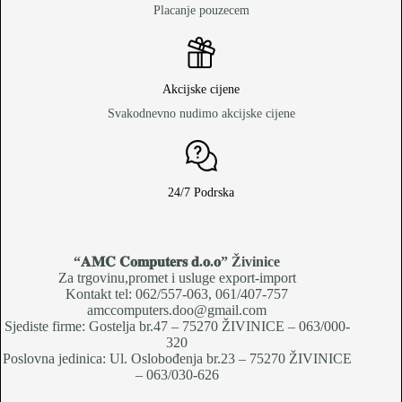
Placanje pouzecem
Akcijske cijene
Svakodnevno nudimo akcijske cijene
24/7 Podrska
“𝐀𝐌𝐂 𝐂𝐨𝐦𝐩𝐮𝐭𝐞𝐫𝐬 𝐝.𝐨.𝐨
” Živinice
Za trgovinu,promet i usluge export-import
Kontakt tel: 062/557-063, 061/407-757
amccomputers.doo@gmail.com
Sjediste firme: Gostelja br.47 – 75270 ŽIVINICE – 063/000-
320
Poslovna jedinica: Ul. Oslobođenja br.23 – 75270 ŽIVINICE
– 063/030-626