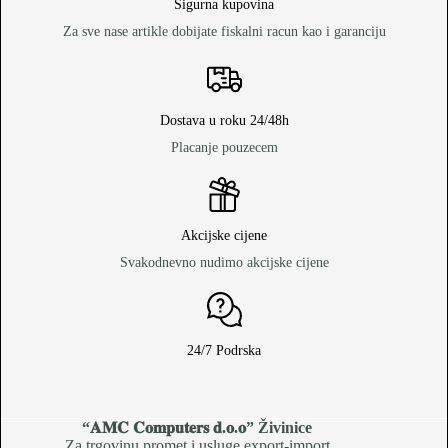
Sigurna kupovina
Za sve nase artikle dobijate fiskalni racun kao i garanciju
Dostava u roku 24/48h
Placanje pouzecem
Akcijske cijene
Svakodnevno nudimo akcijske cijene
24/7 Podrska
“𝐀𝐌𝐂 𝐂𝐨𝐦𝐩𝐮𝐭𝐞𝐫𝐬 𝐝.𝐨.𝐨
” Živinice
Za trgovinu,promet i usluge export-import