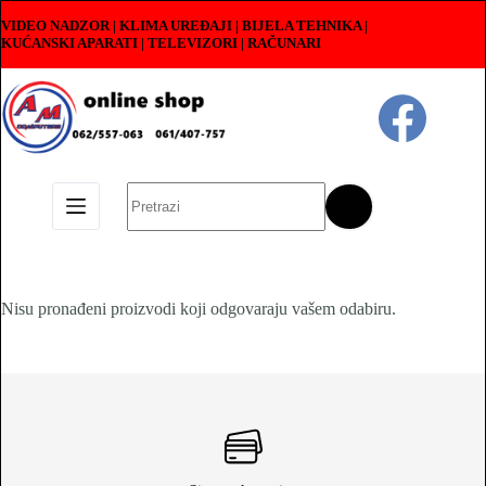
Skip
VIDEO NADZOR | KLIMA UREĐAJI | BIJELA TEHNIKA |
to
KUĆANSKI APARATI
|
TELEVIZORI | RAČUNARI
content
No
results
Nisu pronađeni proizvodi koji odgovaraju vašem odabiru.