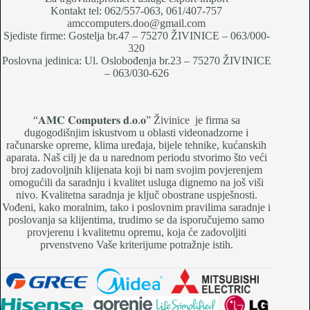
Kontakt tel: 062/557-063, 061/407-757
amccomputers.doo@gmail.com
Sjediste firme: Gostelja br.47 – 75270 ŽIVINICE – 063/000-
320
Poslovna jedinica: Ul. Oslobođenja br.23 – 75270 ŽIVINICE
– 063/030-626
“𝐀𝐌𝐂 𝐂𝐨𝐦𝐩𝐮𝐭𝐞𝐫𝐬 𝐝.𝐨.𝐨” Živinice je firma sa
dugogodišnjim iskustvom u oblasti videonadzorne i
računarske opreme, klima uređaja, bijele tehnike, kućanskih
aparata. Naš cilj je da u narednom periodu stvorimo što veći
broj zadovoljnih klijenata koji bi nam svojim povjerenjem
omogućili da saradnju i kvalitet usluga dignemo na još viši
nivo. Kvalitetna saradnja je ključ obostrane uspješnosti.
Vođeni, kako moralnim, tako i poslovnim pravilima saradnje i
poslovanja sa klijentima, trudimo se da isporučujemo samo
provjerenu i kvalitetnu opremu, koja će zadovoljiti
prvenstveno Vaše kriterijume potražnje istih.