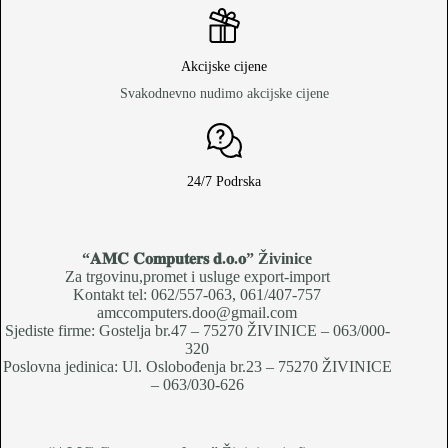
Akcijske cijene
Svakodnevno nudimo akcijske cijene
24/7 Podrska
“𝐀𝐌𝐂 𝐂𝐨𝐦𝐩𝐮𝐭𝐞𝐫𝐬 𝐝.𝐨.𝐨
” Živinice
Za trgovinu,promet i usluge export-import
Kontakt tel: 062/557-063, 061/407-757
amccomputers.doo@gmail.com
Sjediste firme: Gostelja br.47 – 75270 ŽIVINICE – 063/000-
320
Poslovna jedinica: Ul. Oslobođenja br.23 – 75270 ŽIVINICE
– 063/030-626