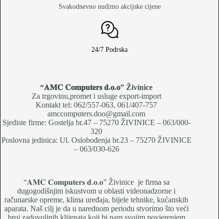
Svakodnevno nudimo akcijske cijene
24/7 Podrska
“𝐀𝐌𝐂 𝐂𝐨𝐦𝐩𝐮𝐭𝐞𝐫𝐬 𝐝.𝐨.𝐨
” Živinice
Za trgovinu,promet i usluge export-import
Kontakt tel: 062/557-063, 061/407-757
amccomputers.doo@gmail.com
Sjediste firme: Gostelja br.47 – 75270 ŽIVINICE – 063/000-
320
Poslovna jedinica: Ul. Oslobođenja br.23 – 75270 ŽIVINICE
– 063/030-626
“𝐀𝐌𝐂 𝐂𝐨𝐦𝐩𝐮𝐭𝐞𝐫𝐬 𝐝.𝐨.𝐨” Živinice je firma sa
dugogodišnjim iskustvom u oblasti videonadzorne i
računarske opreme, klima uređaja, bijele tehnike, kućanskih
aparata. Naš cilj je da u narednom periodu stvorimo što veći
broj zadovoljnih klijenata koji bi nam svojim povjerenjem