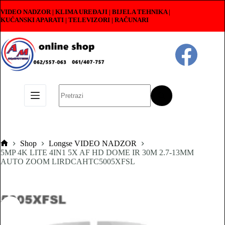
Skip
VIDEO NADZOR | KLIMA UREĐAJI | BIJELA TEHNIKA |
to
KUĆANSKI APARATI
|
TELEVIZORI | RAČUNARI
content
No
results
Shop
Longse VIDEO NADZOR
Pocetna
5MP 4K LITE 4IN1 5X AF HD DOME IR 30M 2.7-13MM
AUTO ZOOM LIRDCAHTC5005XFSL