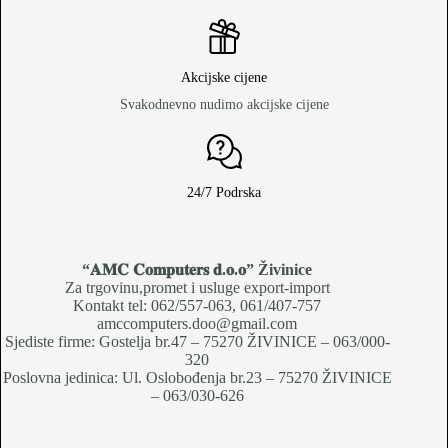
Akcijske cijene
Svakodnevno nudimo akcijske cijene
24/7 Podrska
“𝐀𝐌𝐂 𝐂𝐨𝐦𝐩𝐮𝐭𝐞𝐫𝐬 𝐝.𝐨.𝐨
” Živinice
Za trgovinu,promet i usluge export-import
Kontakt tel: 062/557-063, 061/407-757
amccomputers.doo@gmail.com
Sjediste firme: Gostelja br.47 – 75270 ŽIVINICE – 063/000-
320
Poslovna jedinica: Ul. Oslobođenja br.23 – 75270 ŽIVINICE
– 063/030-626