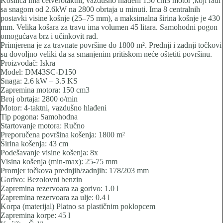
Kosilica ima četverotaktni, vazdušno hlađeni 150 cm3 motor ,koji radi
sa snagom od 2.6kW na 2800 obrtaja u minuti. Ima 8 centralnih
postavki visine košnje (25–75 mm), a maksimalna širina košnje je 430
mm. Velika košara za travu ima volumen 45 litara. Samohodni pogon
omogućava brz i učinkovit rad.
Primjerena je za travnate površine do 1800 m². Prednji i zadnji točkovi
su dovoljno veliki da sa smanjenim pritiskom neće oštetiti površinu.
Proizvođač: Iskra
Model: DM43SC-D150
Snaga: 2.6 kW – 3.5 KS
Zapremina motora: 150 cm3
Broj obrtaja: 2800 o/min
Motor: 4-taktni, vazdušno hlađeni
Tip pogona: Samohodna
Startovanje motora: Ručno
Preporučena površina košenja: 1800 m²
Širina košenja: 43 cm
Podešavanje visine košenja: 8x
Visina košenja (min-max): 25-75 mm
Promjer točkova prednjih/zadnjih: 178/203 mm
Gorivo: Bezolovni benzin
Zapremina rezervoara za gorivo: 1.0 l
Zapremina rezervoara za ulje: 0.4 l
Korpa (materijal) Platno sa plastičnim poklopcem
Zapremina korpe: 45 l