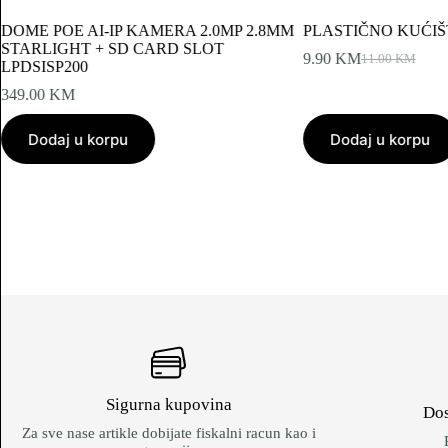
DOME POE AI‐IP KAMERA 2.0MP 2.8MM
PLASTIČNO KUĆIŠ
STARLIGHT + SD CARD SLOT
9.90
KM
11.00
KM
Original
Current
LPDSISP200
price
price
349.00
KM
was:
is:
11.00 KM.
9.90 KM.
Dodaj u korpu
Dodaj u korpu
Sigurna kupovina
Dos
Za sve nase artikle dobijate fiskalni racun kao i