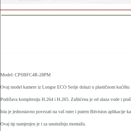
Model: CPSBFC4R-28PM
Ovaj model kamere iz Longse ECO Serije dolazi u plastičnom kućištu
Podržava komplresiju H.264 i H.265. Zaštićena je od ulaza vode i praš
Istu je jednostavno povezati na vaš ruter i putem Bitvision aplikacije k
Ovaj tip namjenjen je i za unutrašnju montažu.