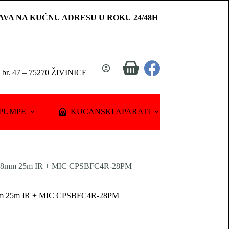
AVA NA KUĆNU ADRESU U ROKU 24/48H
Shopping
a br. 47 – 75270 ŽIVINICE
cart
PUMPE
KUCANSKI APARATI
2.8mm 25m IR + MIC CPSBFC4R-28PM
mm 25m IR + MIC CPSBFC4R-28PM