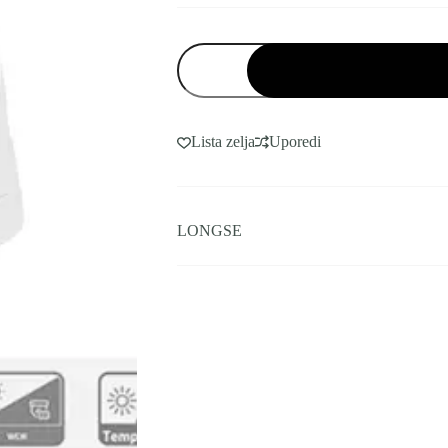
POE
Dome
IP
Kamera
Longse
4MP
Lista zelja
Uporedi
2.8mm
25m
IR
+
MIC
LONGSE
CPSBFC4R-
28PM
količina