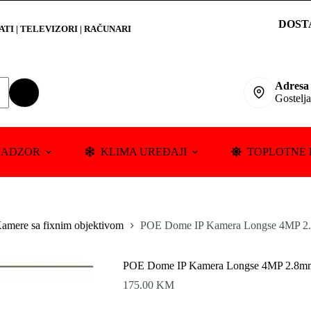
DOST
RATI
|
TELEVIZORI | RAČUNARI
Adresa
Gostelj
NADZOR
KLIMA UREĐAJI
TOPLOTNE 
amere sa fixnim objektivom
POE Dome IP Kamera Longse 4MP 
POE Dome IP Kamera Longse 4MP 2.8
175.00
KM