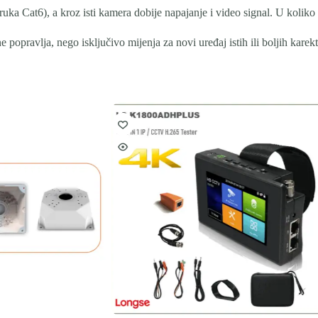
ka Cat6), a kroz isti kamera dobije napajanje i video signal. U koliko
popravlja, nego isključivo mijenja za novi uređaj istih ili boljih karekt