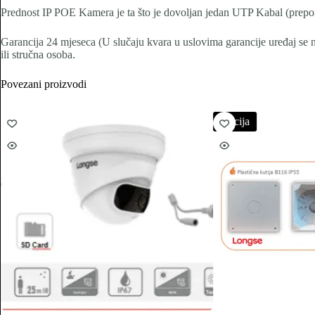
Prednost IP POE Kamera je ta što je dovoljan jedan UTP Kabal (preporu
Garancija 24 mjeseca (U slučaju kvara u uslovima garancije uređaj se ne 
ili stručna osoba.
Povezani proizvodi
Akcija