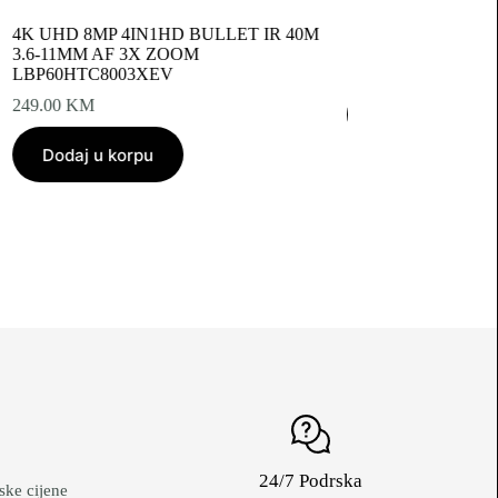
4K UHD 8MP 4IN1HD BULLET IR 40M
1 TO 8CH POWER
3.6-11MM AF 3X ZOOM
7.50
KM
8.50
KM
Original
Current
LBP60HTC8003XEV
price
price
249.00
KM
Dodaj u korpu
was:
is:
8.50 KM.
7.50 KM.
Dodaj u korpu
24/7 Podrska
ke cijene