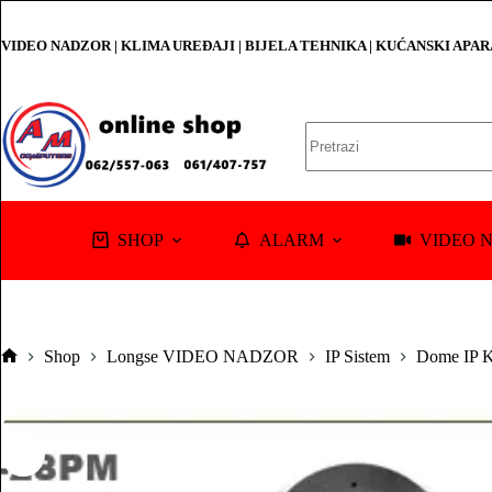
Skip
to
VIDEO NADZOR | KLIMA UREĐAJI | BIJELA TEHNIKA | KUĆANSKI APA
content
No
results
SHOP
ALARM
VIDEO 
Shop
Longse VIDEO NADZOR
IP Sistem
Dome IP K
Pocetna