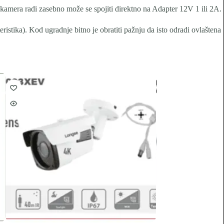
 kamera radi zasebno može se spojiti direktno na Adapter 12V 1 ili 2A.
eristika). Kod ugradnje bitno je obratiti pažnju da isto odradi ovlaštena
Akcija