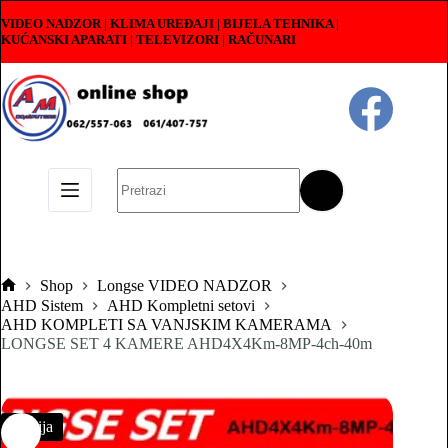
Skip
VIDEO NADZOR | KLIMA UREĐAJI | BIJELA TEHNIKA |
to
KUĆANSKI APARATI
|
TELEVIZORI | RAČUNARI
content
No
results
Shop
Longse VIDEO NADZOR
Pocetna
AHD Sistem
AHD Kompletni setovi
AHD KOMPLETI SA VANJSKIM KAMERAMA
LONGSE SET 4 KAMERE AHD4X4Km-8MP-4ch-40m
Akcija