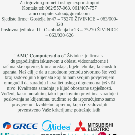
Za trgovinu,promet i usluge export-import
Kontakt tel: 062/557-063, 061/407-757
amccomputers.doo@gmail.com
Sjediste firme: Gostelja br.47 – 75270 ŽIVINICE – 063/000-
320
Poslovna jedinica: Ul. Oslobođenja br.23 – 75270 ŽIVINICE
– 063/030-626
“𝐀𝐌𝐂 𝐂𝐨𝐦𝐩𝐮𝐭𝐞𝐫𝐬 𝐝.𝐨.𝐨” Živinice je firma sa
dugogodišnjim iskustvom u oblasti videonadzorne i
računarske opreme, klima uređaja, bijele tehnike, kućanskih
aparata. Naš cilj je da u narednom periodu stvorimo što veći
broj zadovoljnih klijenata koji bi nam svojim povjerenjem
omogućili da saradnju i kvalitet usluga dignemo na još viši
nivo. Kvalitetna saradnja je ključ obostrane uspješnosti.
Vođeni, kako moralnim, tako i poslovnim pravilima saradnje i
poslovanja sa klijentima, trudimo se da isporučujemo samo
provjerenu i kvalitetnu opremu, koja će zadovoljiti
prvenstveno Vaše kriterijume potražnje istih.