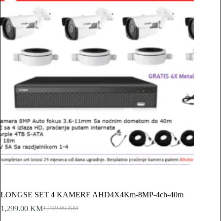
LONGSE SET 4 KAMERE AHD4X4Km-8MP-4ch-40m
1,299.00
KM
1,799.00
KM
Original
Current
price
price