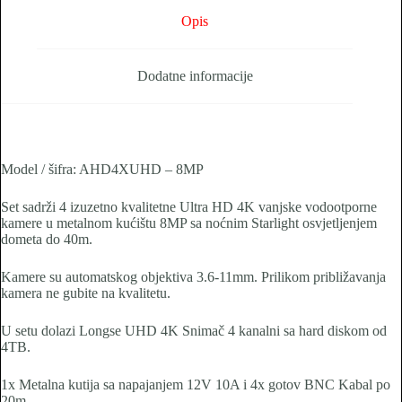
Opis
Dodatne informacije
Model / šifra: AHD4XUHD – 8MP
Set sadrži 4 izuzetno kvalitetne Ultra HD 4K vanjske vodootporne
kamere u metalnom kućištu 8MP sa noćnim Starlight osvjetljenjem
dometa do 40m.
Kamere su automatskog objektiva 3.6-11mm. Prilikom približavanja
kamera ne gubite na kvalitetu.
U setu dolazi Longse UHD 4K Snimač 4 kanalni sa hard diskom od
4TB.
1x Metalna kutija sa napajanjem 12V 10A i 4x gotov BNC Kabal po
20m.