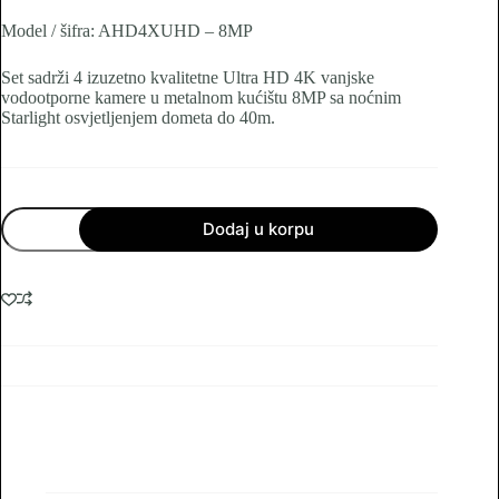
was:
is:
Model / šifra: AHD4XUHD – 8MP
1,799.00 KM.
1,299.00 KM.
Set sadrži 4 izuzetno kvalitetne Ultra HD 4K vanjske
vodootporne kamere u metalnom kućištu 8MP sa noćnim
Starlight osvjetljenjem dometa do 40m.
LONGSE
Dodaj u korpu
SET
4
KAMERE
AHD4X4Km-
8MP-
4ch-
40m
količina