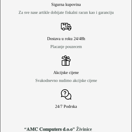
Sigurna kupovina
Za sve nase artikle dobijate fiskalni racun kao i garanciju
Dostava u roku 24/48h
Placanje pouzecem
Akcijske cijene
Svakodnevno nudimo akcijske cijene
24/7 Podrska
“𝐀𝐌𝐂 𝐂𝐨𝐦𝐩𝐮𝐭𝐞𝐫𝐬 𝐝.𝐨.𝐨
” Živinice