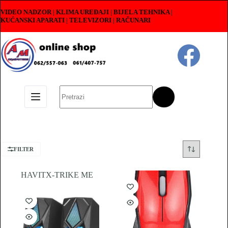
Skip
VIDEO NADZOR | KLIMA UREĐAJI | BIJELA TEHNIKA |
to
KUĆANSKI APARATI
|
TELEVIZORI | RAČUNARI
content
No
results
FILTER
HAVIT
X-TRIKE ME