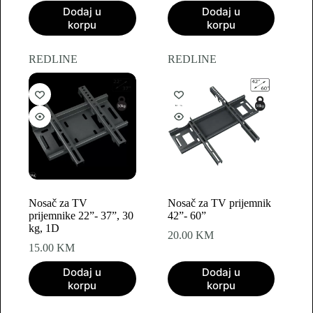
price
price
Dodaj u
Dodaj u
was:
is:
korpu
korpu
28.50 KM.
19.90 KM.
REDLINE
REDLINE
Nosač za TV
Nosač za TV prijemnik
prijemnike 22”- 37”, 30
42”- 60”
kg, 1D
20.00
KM
15.00
KM
Dodaj u
Dodaj u
korpu
korpu