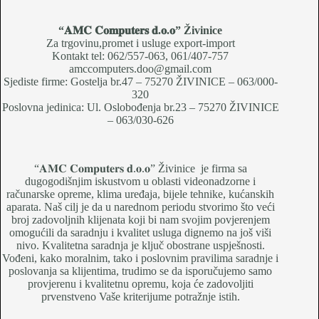
“𝐀𝐌𝐂 𝐂𝐨𝐦𝐩𝐮𝐭𝐞𝐫𝐬 𝐝.𝐨.𝐨
” Živinice
Za trgovinu,promet i usluge export-import
Kontakt tel: 062/557-063, 061/407-757
amccomputers.doo@gmail.com
Sjediste firme: Gostelja br.47 – 75270 ŽIVINICE – 063/000-
320
Poslovna jedinica: Ul. Oslobođenja br.23 – 75270 ŽIVINICE
– 063/030-626
“𝐀𝐌𝐂 𝐂𝐨𝐦𝐩𝐮𝐭𝐞𝐫𝐬 𝐝.𝐨.𝐨” Živinice je firma sa
dugogodišnjim iskustvom u oblasti videonadzorne i
računarske opreme, klima uređaja, bijele tehnike, kućanskih
aparata. Naš cilj je da u narednom periodu stvorimo što veći
broj zadovoljnih klijenata koji bi nam svojim povjerenjem
omogućili da saradnju i kvalitet usluga dignemo na još viši
nivo. Kvalitetna saradnja je ključ obostrane uspješnosti.
Vođeni, kako moralnim, tako i poslovnim pravilima saradnje i
poslovanja sa klijentima, trudimo se da isporučujemo samo
provjerenu i kvalitetnu opremu, koja će zadovoljiti
prvenstveno Vaše kriterijume potražnje istih.