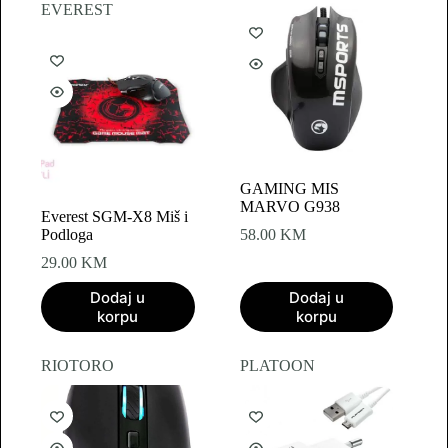
EVEREST
GAMING MIS
MARVO G938
Everest SGM-X8 Miš i
Podloga
58.00
KM
29.00
KM
Dodaj u
Dodaj u
korpu
korpu
RIOTORO
PLATOON