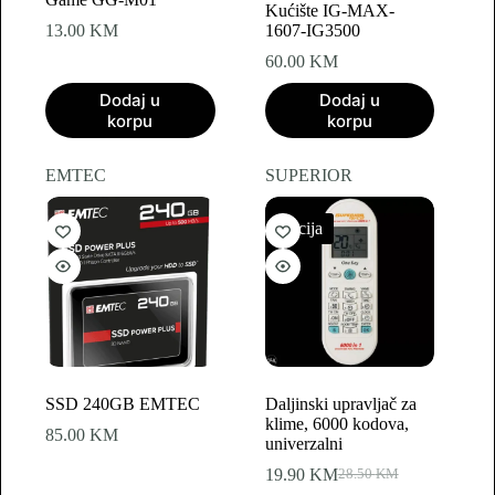
Kućište IG-MAX-
13.00
KM
1607-IG3500
60.00
KM
Dodaj u
Dodaj u
korpu
korpu
EMTEC
SUPERIOR
Akcija
SSD 240GB EMTEC
Daljinski upravljač za
klime, 6000 kodova,
85.00
KM
univerzalni
19.90
KM
28.50
KM
Original
Current