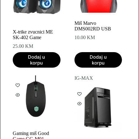
Miš Marvo
DMS002RD USB
X-trike zvucnici ME
SK-402 Game
10.00
KM
25.00
KM
Dodaj u
Dodaj u
korpu
korpu
IG-MAX
Gaming miš Good
Game GG-M01