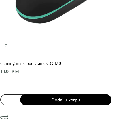
Gaming miš Good Game GG-M01
13.00
KM
Gaming
Dodaj u korpu
miš
Good
Game
GG-
M01
količina