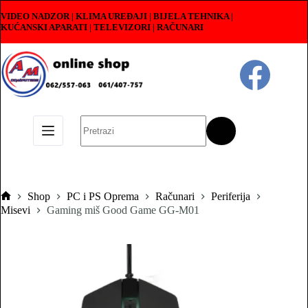
Skip
VIDEO NADZOR | KLIMA UREĐAJI | BIJELA TEHNIKA |
to
KUĆANSKI APARATI
|
TELEVIZORI | RAČUNARI
content
No
results
Shop
PC i PS Oprema
Računari
Periferija
Pocetna
Misevi
Gaming miš Good Game GG-M01