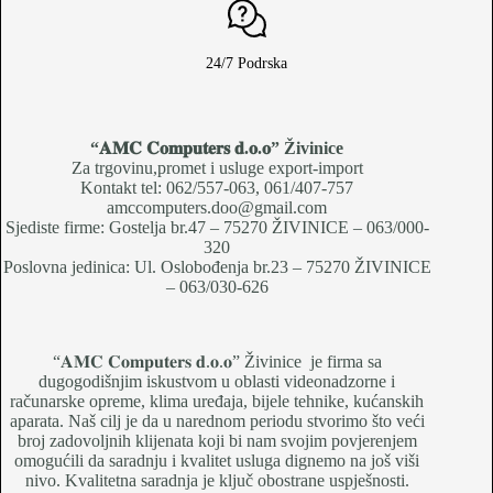
24/7 Podrska
“𝐀𝐌𝐂 𝐂𝐨𝐦𝐩𝐮𝐭𝐞𝐫𝐬 𝐝.𝐨.𝐨
” Živinice
Za trgovinu,promet i usluge export-import
Kontakt tel: 062/557-063, 061/407-757
amccomputers.doo@gmail.com
Sjediste firme: Gostelja br.47 – 75270 ŽIVINICE – 063/000-
320
Poslovna jedinica: Ul. Oslobođenja br.23 – 75270 ŽIVINICE
– 063/030-626
“𝐀𝐌𝐂 𝐂𝐨𝐦𝐩𝐮𝐭𝐞𝐫𝐬 𝐝.𝐨.𝐨” Živinice je firma sa
dugogodišnjim iskustvom u oblasti videonadzorne i
računarske opreme, klima uređaja, bijele tehnike, kućanskih
aparata. Naš cilj je da u narednom periodu stvorimo što veći
broj zadovoljnih klijenata koji bi nam svojim povjerenjem
omogućili da saradnju i kvalitet usluga dignemo na još viši
nivo. Kvalitetna saradnja je ključ obostrane uspješnosti.