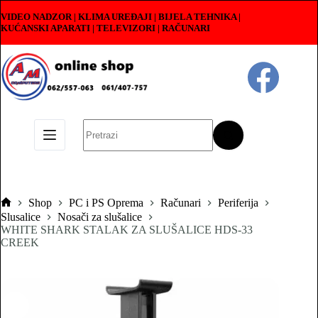
Skip
VIDEO NADZOR | KLIMA UREĐAJI | BIJELA TEHNIKA |
to
KUĆANSKI APARATI
|
TELEVIZORI | RAČUNARI
content
No
results
Shop
PC i PS Oprema
Računari
Periferija
Pocetna
Slusalice
Nosači za slušalice
WHITE SHARK STALAK ZA SLUŠALICE HDS-33
CREEK