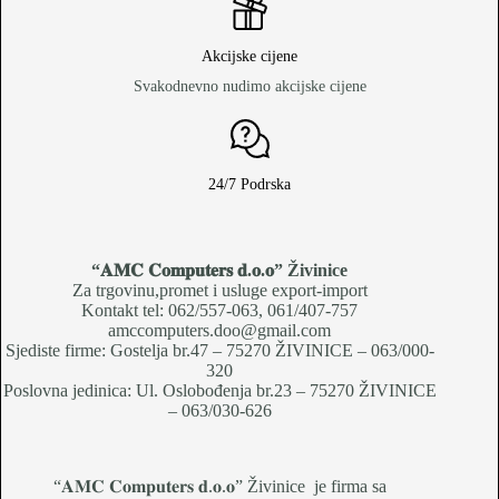
Akcijske cijene
Svakodnevno nudimo akcijske cijene
24/7 Podrska
“𝐀𝐌𝐂 𝐂𝐨𝐦𝐩𝐮𝐭𝐞𝐫𝐬 𝐝.𝐨.𝐨
” Živinice
Za trgovinu,promet i usluge export-import
Kontakt tel: 062/557-063, 061/407-757
amccomputers.doo@gmail.com
Sjediste firme: Gostelja br.47 – 75270 ŽIVINICE – 063/000-
320
Poslovna jedinica: Ul. Oslobođenja br.23 – 75270 ŽIVINICE
– 063/030-626
“𝐀𝐌𝐂 𝐂𝐨𝐦𝐩𝐮𝐭𝐞𝐫𝐬 𝐝.𝐨.𝐨” Živinice je firma sa