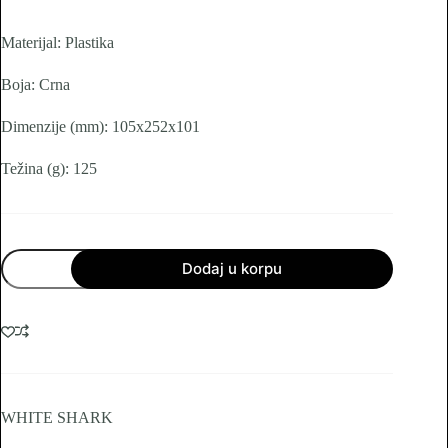
Materijal: Plastika
Boja: Crna
Dimenzije (mm): 105x252x101
Težina (g): 125
WHITE
Dodaj u korpu
SHARK
STALAK
ZA
SLUŠALICE
HDS-
33
CREEK
količina
WHITE SHARK