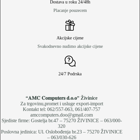
Dostava u roku 24/48h
Placanje pouzecem
Akcijske cijene
Svakodnevno nudimo akcijske cijene
24/7 Podrska
“𝐀𝐌𝐂 𝐂𝐨𝐦𝐩𝐮𝐭𝐞𝐫𝐬 𝐝.𝐨.𝐨
” Živinice
Za trgovinu,promet i usluge export-import
Kontakt tel: 062/557-063, 061/407-757
amccomputers.doo@gmail.com
Sjediste firme: Gostelja br.47 – 75270 ŽIVINICE – 063/000-
320
Poslovna jedinica: Ul. Oslobođenja br.23 – 75270 ŽIVINICE
– 063/030-626