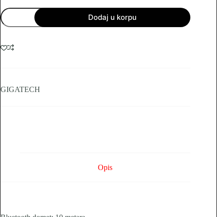
Slušalice
Dodaj u korpu
Gigatech
TWS-
107
wireless
količina
GIGATECH
Opis