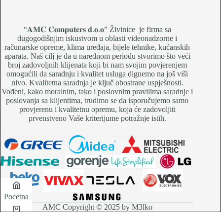
“𝐀𝐌𝐂 𝐂𝐨𝐦𝐩𝐮𝐭𝐞𝐫𝐬 𝐝.𝐨.𝐨” Živinice je firma sa
dugogodišnjim iskustvom u oblasti videonadzorne i
računarske opreme, klima uređaja, bijele tehnike, kućanskih
aparata. Naš cilj je da u narednom periodu stvorimo što veći
broj zadovoljnih klijenata koji bi nam svojim povjerenjem
omogućili da saradnju i kvalitet usluga dignemo na još viši
nivo. Kvalitetna saradnja je ključ obostrane uspješnosti.
Vođeni, kako moralnim, tako i poslovnim pravilima saradnje i
poslovanja sa klijentima, trudimo se da isporučujemo samo
provjerenu i kvalitetnu opremu, koja će zadovoljiti
prvenstveno Vaše kriterijume potražnje istih.
Pocetna
AMC Copyright © 2025 by M3lko
Korpa