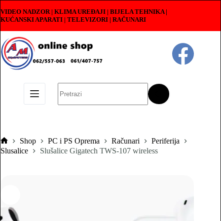
Skip
VIDEO NADZOR | KLIMA UREĐAJI | BIJELA TEHNIKA |
to
KUĆANSKI APARATI
|
TELEVIZORI | RAČUNARI
content
No
results
Shop
PC i PS Oprema
Računari
Periferija
Pocetna
Slusalice
Slušalice Gigatech TWS-107 wireless