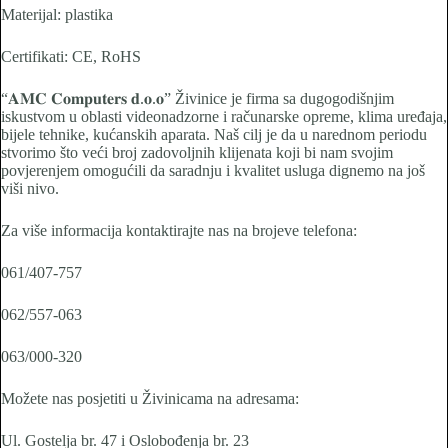
Materijal: plastika
Certifikati: CE, RoHS
“𝐀𝐌𝐂 𝐂𝐨𝐦𝐩𝐮𝐭𝐞𝐫𝐬 𝐝.𝐨.𝐨” Živinice je firma sa dugogodišnjim
iskustvom u oblasti videonadzorne i računarske opreme, klima uređaja,
bijele tehnike, kućanskih aparata. Naš cilj je da u narednom periodu
stvorimo što veći broj zadovoljnih klijenata koji bi nam svojim
povjerenjem omogućili da saradnju i kvalitet usluga dignemo na još
viši nivo.
Za više informacija kontaktirajte nas na brojeve telefona:
061/407-757
062/557-063
063/000-320
Možete nas posjetiti u Živinicama na adresama:
Ul. Gostelja br. 47 i Oslobođenja br. 23