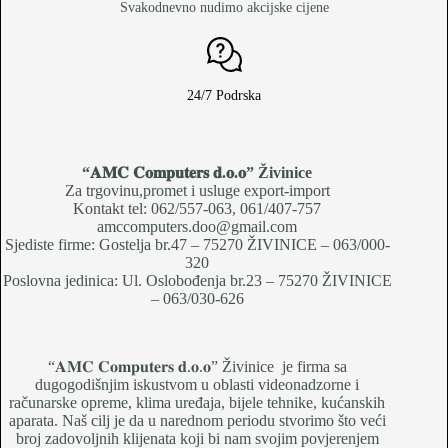
Svakodnevno nudimo akcijske cijene
24/7 Podrska
“𝐀𝐌𝐂 𝐂𝐨𝐦𝐩𝐮𝐭𝐞𝐫𝐬 𝐝.𝐨.𝐨
” Živinice
Za trgovinu,promet i usluge export-import
Kontakt tel: 062/557-063, 061/407-757
amccomputers.doo@gmail.com
Sjediste firme: Gostelja br.47 – 75270 ŽIVINICE – 063/000-
320
Poslovna jedinica: Ul. Oslobođenja br.23 – 75270 ŽIVINICE
– 063/030-626
“𝐀𝐌𝐂 𝐂𝐨𝐦𝐩𝐮𝐭𝐞𝐫𝐬 𝐝.𝐨.𝐨” Živinice je firma sa
dugogodišnjim iskustvom u oblasti videonadzorne i
računarske opreme, klima uređaja, bijele tehnike, kućanskih
aparata. Naš cilj je da u narednom periodu stvorimo što veći
broj zadovoljnih klijenata koji bi nam svojim povjerenjem