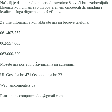
Naš cilj je da u narednom periodu stvorimo što veći broj zadovoljnih
klijenata koji bi nam svojim povjerenjem omogućili da saradnju i
kvalitet usluga dignemo na još viši nivo.
Za više informacija kontaktirajte nas na brojeve telefona:
061/407-757
062/557-063
063/000-320
Možete nas posjetiti u Živinicama na adresama:
Ul. Gostelja br. 47 i Oslobođenja br. 23
Web: amcomputers.ba
E-mail: amccomputers.doo@gmail.com