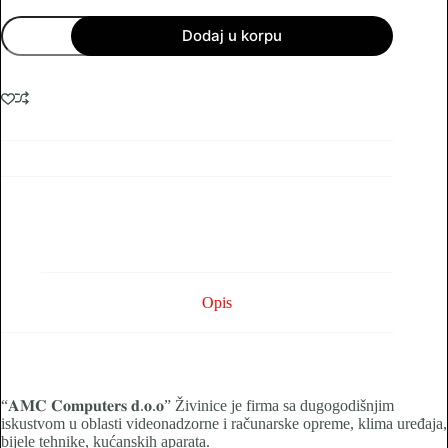
UTP
Dodaj u korpu
CAT6
LAN
utp
kabal
5m
količina
Opis
“𝐀𝐌𝐂 𝐂𝐨𝐦𝐩𝐮𝐭𝐞𝐫𝐬 𝐝.𝐨.𝐨” Živinice je firma sa dugogodišnjim
iskustvom u oblasti videonadzorne i računarske opreme, klima uređaja,
bijele tehnike, kućanskih aparata.