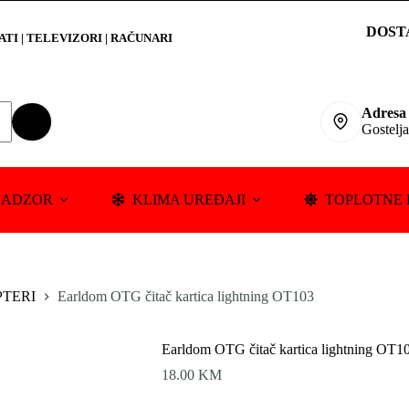
DOST
RATI
|
TELEVIZORI | RAČUNARI
Adresa
Gostelj
NADZOR
KLIMA UREĐAJI
TOPLOTNE 
PTERI
Earldom OTG čitač kartica lightning OT103
Earldom OTG čitač kartica lightning OT1
18.00
KM