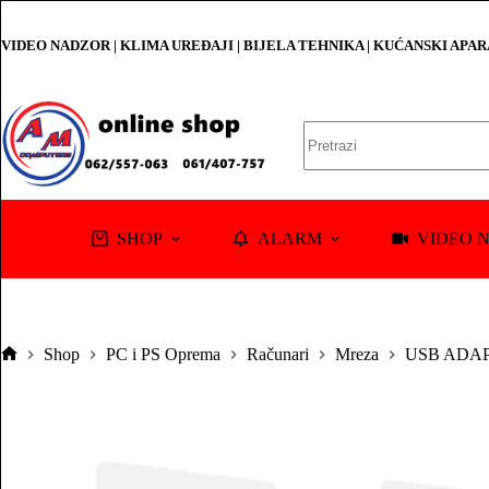
Skip
to
VIDEO NADZOR | KLIMA UREĐAJI | BIJELA TEHNIKA | KUĆANSKI APA
content
No
results
SHOP
ALARM
VIDEO 
Shop
PC i PS Oprema
Računari
Mreza
USB ADA
Pocetna