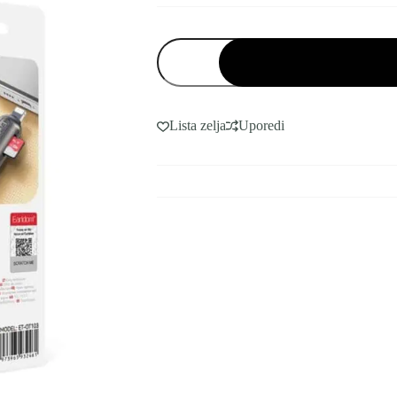
Earldom
OTG
čitač
kartica
lightning
OT103
Lista zelja
Uporedi
količina