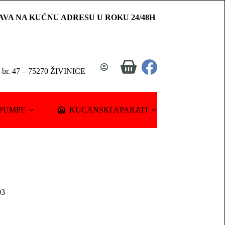
AVA NA KUĆNU ADRESU U ROKU 24/48H
Shopping
a br. 47 – 75270 ŽIVINICE
cart
PUMPE
KUCANSKI APARATI
03