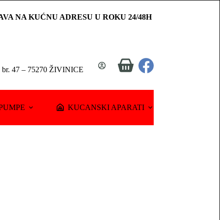
AVA NA KUĆNU ADRESU U ROKU 24/48H
Shopping
a br. 47 – 75270 ŽIVINICE
cart
PUMPE
KUCANSKI APARATI