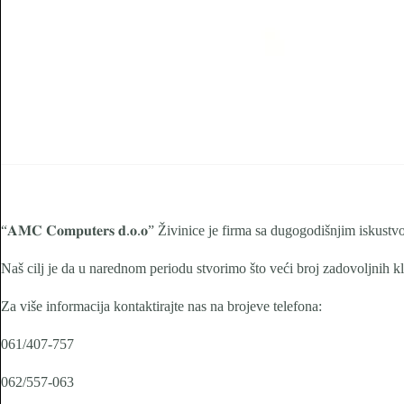
“𝐀𝐌𝐂 𝐂𝐨𝐦𝐩𝐮𝐭𝐞𝐫𝐬 𝐝.𝐨.𝐨” Živinice je firma sa dugogodišnjim is
Naš cilj je da u narednom periodu stvorimo što veći broj zadovoljnih kl
Za više informacija kontaktirajte nas na brojeve telefona:
061/407-757
062/557-063