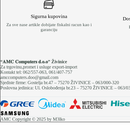
Sigurna kupovina
Dos
Za sve nase artikle dobijate fiskalni racun kao i
garanciju
“𝐀𝐌𝐂 𝐂𝐨𝐦𝐩𝐮𝐭𝐞𝐫𝐬 𝐝.𝐨.𝐨
” Živinice
Za trgovinu,promet i usluge export-import
Kontakt tel: 062/557-063, 061/407-757
amccomputers.doo@gmail.com
Sjediste firme: Gostelja br.47 – 75270 ŽIVINICE – 063/000-320
Poslovna jedinica: Ul. Oslobođenja br.23 – 75270 ŽIVINICE – 063/0
AMC Copyright © 2025 by M3lko