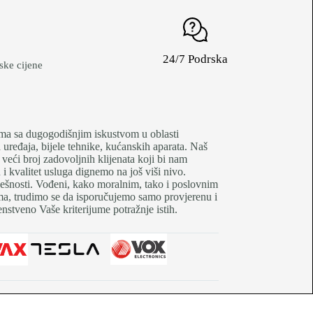
24/7 Podrska
ke cijene
je firma sa dugogodišnjim iskustvom u oblasti
uređaja, bijele tehnike, kućanskih aparata. Naš
 veći broj zadovoljnih klijenata koji bi nam
 kvalitet usluga dignemo na još viši nivo.
pješnosti. Vođeni, kako moralnim, tako i poslovnim
tima, trudimo se da isporučujemo samo provjerenu i
nstveno Vaše kriterijume potražnje istih.