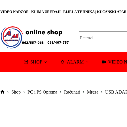
Skip
to
VIDEO NADZOR | KLIMA UREĐAJI | BIJELA TEHNIKA | KUĆANSKI APA
content
No
results
SHOP
ALARM
VIDEO 
Shop
PC i PS Oprema
Računari
Mreza
USB ADA
Pocetna