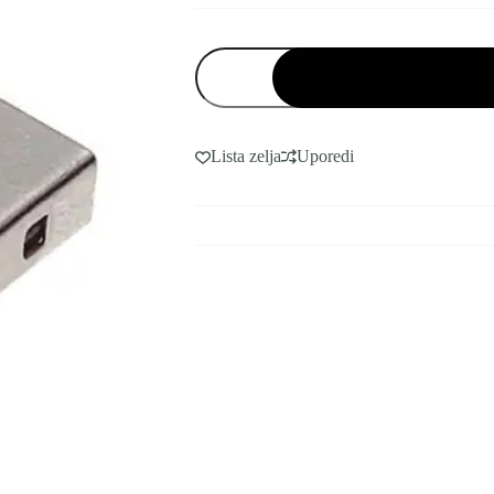
USB
WIRELESS
ANTENA
količina
Lista zelja
Uporedi