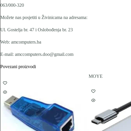
063/000-320
Možete nas posjetiti u Živinicama na adresama:
Ul. Gostelja br. 47 i Oslobođenja br. 23
Web: amcomputers.ba
E-mail: amccomputers.doo@gmail.com
Povezani proizvodi
MOYE