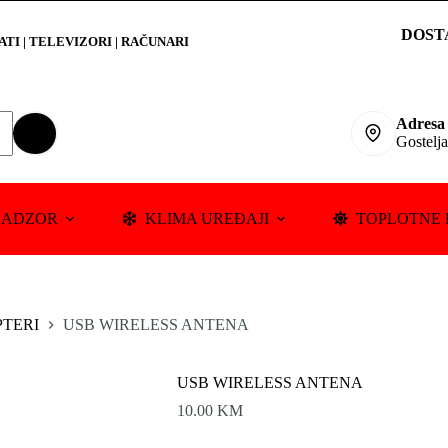
DOST
RATI
|
TELEVIZORI | RAČUNARI
Adresa
Gostelj
NADZOR
KLIMA UREĐAJI
TOPLOTNE 
PTERI
USB WIRELESS ANTENA
USB WIRELESS ANTENA
10.00
KM