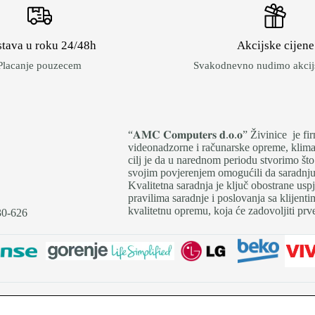
tava u roku 24/48h
Akcijske cijene
Placanje pouzecem
Svakodnevno nudimo akcijs
“𝐀𝐌𝐂 𝐂𝐨𝐦𝐩𝐮𝐭𝐞𝐫𝐬 𝐝.𝐨.𝐨” Živinice 
videonadzorne i računarske opreme, klima 
cilj je da u narednom periodu stvorimo što
svojim povjerenjem omogućili da saradnju i
Kvalitetna saradnja je ključ obostrane us
pravilima saradnje i poslovanja sa klijen
kvalitetnu opremu, koja će zadovoljiti prve
30-626