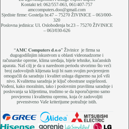
Kontakt tel: 062/557-063, 061/407-757
amccomputers.doo@gmail.com
Sjediste firme: Gostelja br.47 – 75270 ŽIVINICE – 063/000-
320
Poslovna jedinica: Ul. Oslobođenja br.23 – 75270 ŽIVINICE
– 063/030-626
“𝐀𝐌𝐂 𝐂𝐨𝐦𝐩𝐮𝐭𝐞𝐫𝐬 𝐝.𝐨.𝐨” Živinice je firma sa
dugogodišnjim iskustvom u oblasti videonadzorne i
računarske opreme, klima uređaja, bijele tehnike, kućanskih
aparata. Naš cilj je da u narednom periodu stvorimo što veći
broj zadovoljnih klijenata koji bi nam svojim povjerenjem
omogućili da saradnju i kvalitet usluga dignemo na još viši
nivo. Kvalitetna saradnja je ključ obostrane uspješnosti.
Vođeni, kako moralnim, tako i poslovnim pravilima saradnje i
poslovanja sa klijentima, trudimo se da isporučujemo samo
provjerenu i kvalitetnu opremu, koja će zadovoljiti
prvenstveno Vaše kriterijume potražnje istih.