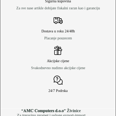
Sigurna kupovina
Za sve nase artikle dobijate fiskalni racun kao i garanciju
Dostava u roku 24/48h
Placanje pouzecem
Akcijske cijene
Svakodnevno nudimo akcijske cijene
24/7 Podrska
“𝐀𝐌𝐂 𝐂𝐨𝐦𝐩𝐮𝐭𝐞𝐫𝐬 𝐝.𝐨.𝐨
” Živinice
Za trgovinu,promet i usluge export-import