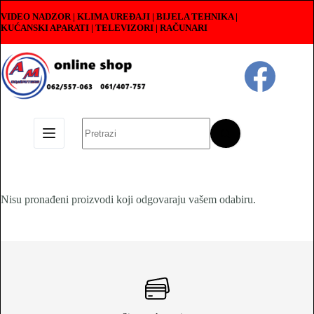
Skip
VIDEO NADZOR | KLIMA UREĐAJI | BIJELA TEHNIKA |
to
KUĆANSKI APARATI
|
TELEVIZORI | RAČUNARI
content
No
results
Nisu pronađeni proizvodi koji odgovaraju vašem odabiru.