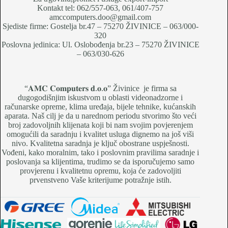
Kontakt tel: 062/557-063, 061/407-757
amccomputers.doo@gmail.com
Sjediste firme: Gostelja br.47 – 75270 ŽIVINICE – 063/000-
320
Poslovna jedinica: Ul. Oslobođenja br.23 – 75270 ŽIVINICE
– 063/030-626
“𝐀𝐌𝐂 𝐂𝐨𝐦𝐩𝐮𝐭𝐞𝐫𝐬 𝐝.𝐨.𝐨” Živinice je firma sa
dugogodišnjim iskustvom u oblasti videonadzorne i
računarske opreme, klima uređaja, bijele tehnike, kućanskih
aparata. Naš cilj je da u narednom periodu stvorimo što veći
broj zadovoljnih klijenata koji bi nam svojim povjerenjem
omogućili da saradnju i kvalitet usluga dignemo na još viši
nivo. Kvalitetna saradnja je ključ obostrane uspješnosti.
Vođeni, kako moralnim, tako i poslovnim pravilima saradnje i
poslovanja sa klijentima, trudimo se da isporučujemo samo
provjerenu i kvalitetnu opremu, koja će zadovoljiti
prvenstveno Vaše kriterijume potražnje istih.