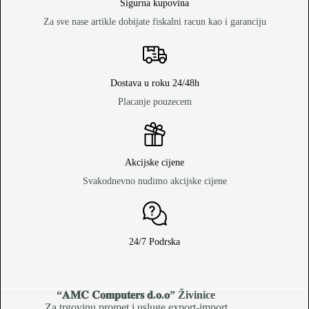
Sigurna kupovina
Za sve nase artikle dobijate fiskalni racun kao i garanciju
Dostava u roku 24/48h
Placanje pouzecem
Akcijske cijene
Svakodnevno nudimo akcijske cijene
24/7 Podrska
“𝐀𝐌𝐂 𝐂𝐨𝐦𝐩𝐮𝐭𝐞𝐫𝐬 𝐝.𝐨.𝐨
” Živinice
Za trgovinu,promet i usluge export-import