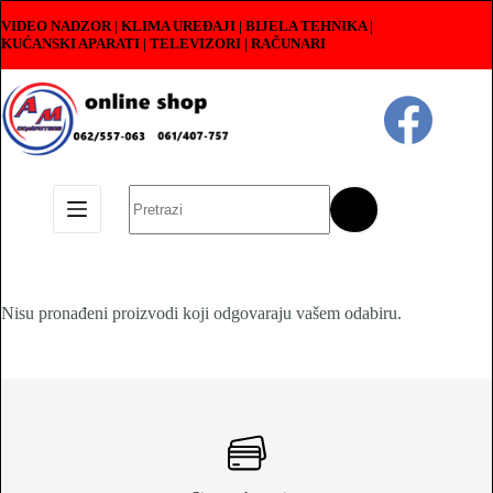
Skip
VIDEO NADZOR | KLIMA UREĐAJI | BIJELA TEHNIKA |
to
KUĆANSKI APARATI
|
TELEVIZORI | RAČUNARI
content
No
results
Nisu pronađeni proizvodi koji odgovaraju vašem odabiru.