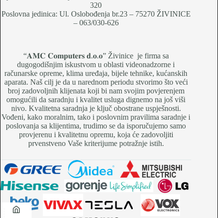
320
Poslovna jedinica: Ul. Oslobođenja br.23 – 75270 ŽIVINICE
– 063/030-626
“𝐀𝐌𝐂 𝐂𝐨𝐦𝐩𝐮𝐭𝐞𝐫𝐬 𝐝.𝐨.𝐨” Živinice je firma sa
dugogodišnjim iskustvom u oblasti videonadzorne i
računarske opreme, klima uređaja, bijele tehnike, kućanskih
aparata. Naš cilj je da u narednom periodu stvorimo što veći
broj zadovoljnih klijenata koji bi nam svojim povjerenjem
omogućili da saradnju i kvalitet usluga dignemo na još viši
nivo. Kvalitetna saradnja je ključ obostrane uspješnosti.
Vođeni, kako moralnim, tako i poslovnim pravilima saradnje i
poslovanja sa klijentima, trudimo se da isporučujemo samo
provjerenu i kvalitetnu opremu, koja će zadovoljiti
prvenstveno Vaše kriterijume potražnje istih.