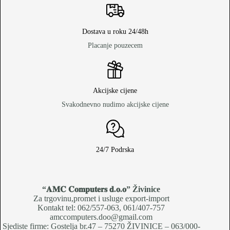
Dostava u roku 24/48h
Placanje pouzecem
Akcijske cijene
Svakodnevno nudimo akcijske cijene
24/7 Podrska
“𝐀𝐌𝐂 𝐂𝐨𝐦𝐩𝐮𝐭𝐞𝐫𝐬 𝐝.𝐨.𝐨
” Živinice
Za trgovinu,promet i usluge export-import
Kontakt tel: 062/557-063, 061/407-757
amccomputers.doo@gmail.com
Sjediste firme: Gostelja br.47 – 75270 ŽIVINICE – 063/000-