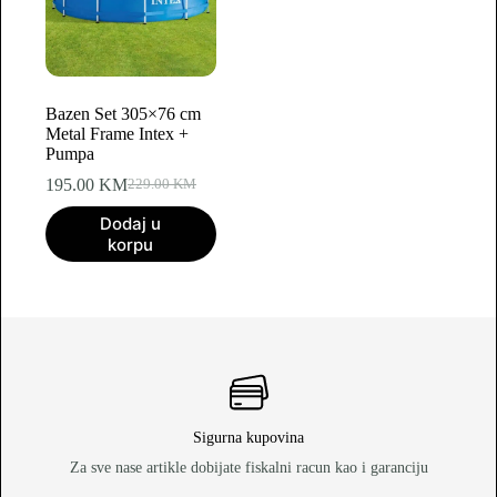
Bazen Set 305×76 cm
Metal Frame Intex +
Pumpa
195.00
KM
229.00
KM
Original
Current
price
price
Dodaj u
was:
is:
korpu
229.00 KM.
195.00 KM.
Sigurna kupovina
Za sve nase artikle dobijate fiskalni racun kao i garanciju