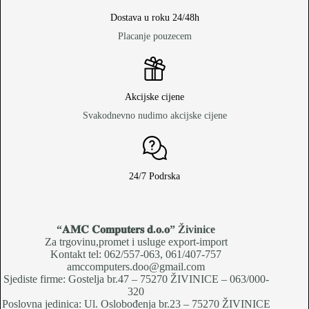
Dostava u roku 24/48h
Placanje pouzecem
Akcijske cijene
Svakodnevno nudimo akcijske cijene
24/7 Podrska
“𝐀𝐌𝐂 𝐂𝐨𝐦𝐩𝐮𝐭𝐞𝐫𝐬 𝐝.𝐨.𝐨
” Živinice
Za trgovinu,promet i usluge export-import
Kontakt tel: 062/557-063, 061/407-757
amccomputers.doo@gmail.com
Sjediste firme: Gostelja br.47 – 75270 ŽIVINICE – 063/000-
320
Poslovna jedinica: Ul. Oslobođenja br.23 – 75270 ŽIVINICE