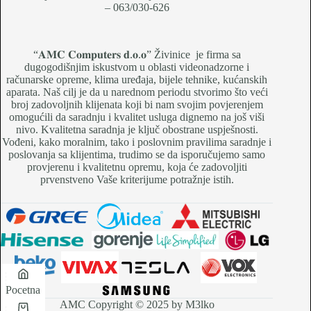
– 063/030-626
“𝐀𝐌𝐂 𝐂𝐨𝐦𝐩𝐮𝐭𝐞𝐫𝐬 𝐝.𝐨.𝐨” Živinice je firma sa
dugogodišnjim iskustvom u oblasti videonadzorne i
računarske opreme, klima uređaja, bijele tehnike, kućanskih
aparata. Naš cilj je da u narednom periodu stvorimo što veći
broj zadovoljnih klijenata koji bi nam svojim povjerenjem
omogućili da saradnju i kvalitet usluga dignemo na još viši
nivo. Kvalitetna saradnja je ključ obostrane uspješnosti.
Vođeni, kako moralnim, tako i poslovnim pravilima saradnje i
poslovanja sa klijentima, trudimo se da isporučujemo samo
provjerenu i kvalitetnu opremu, koja će zadovoljiti
prvenstveno Vaše kriterijume potražnje istih.
Pocetna
AMC Copyright © 2025 by M3lko