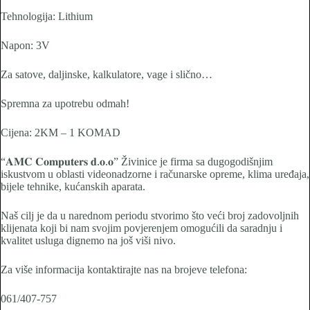
Tehnologija: Lithium
Napon: 3V
Za satove, daljinske, kalkulatore, vage i slično…
Spremna za upotrebu odmah!
Cijena: 2KM – 1 KOMAD
“𝐀𝐌𝐂 𝐂𝐨𝐦𝐩𝐮𝐭𝐞𝐫𝐬 𝐝.𝐨.𝐨” Živinice je firma sa dugogodišnjim
iskustvom u oblasti videonadzorne i računarske opreme, klima uređaja,
bijele tehnike, kućanskih aparata.
Naš cilj je da u narednom periodu stvorimo što veći broj zadovoljnih
klijenata koji bi nam svojim povjerenjem omogućili da saradnju i
kvalitet usluga dignemo na još viši nivo.
Za više informacija kontaktirajte nas na brojeve telefona:
061/407-757