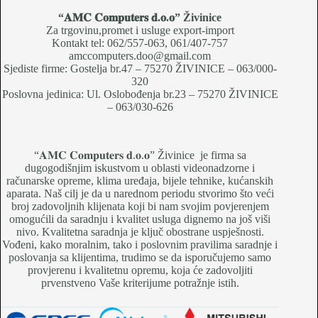
“𝐀𝐌𝐂 𝐂𝐨𝐦𝐩𝐮𝐭𝐞𝐫𝐬 𝐝.𝐨.𝐨
” Živinice
Za trgovinu,promet i usluge export-import
Kontakt tel: 062/557-063, 061/407-757
amccomputers.doo@gmail.com
Sjediste firme: Gostelja br.47 – 75270 ŽIVINICE – 063/000-
320
Poslovna jedinica: Ul. Oslobođenja br.23 – 75270 ŽIVINICE
– 063/030-626
“𝐀𝐌𝐂 𝐂𝐨𝐦𝐩𝐮𝐭𝐞𝐫𝐬 𝐝.𝐨.𝐨” Živinice je firma sa
dugogodišnjim iskustvom u oblasti videonadzorne i
računarske opreme, klima uređaja, bijele tehnike, kućanskih
aparata. Naš cilj je da u narednom periodu stvorimo što veći
broj zadovoljnih klijenata koji bi nam svojim povjerenjem
omogućili da saradnju i kvalitet usluga dignemo na još viši
nivo. Kvalitetna saradnja je ključ obostrane uspješnosti.
Vođeni, kako moralnim, tako i poslovnim pravilima saradnje i
poslovanja sa klijentima, trudimo se da isporučujemo samo
provjerenu i kvalitetnu opremu, koja će zadovoljiti
prvenstveno Vaše kriterijume potražnje istih.