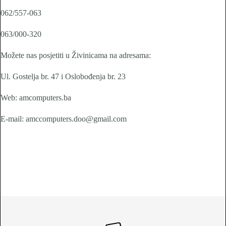
062/557-063
063/000-320
Možete nas posjetiti u Živinicama na adresama:
Ul. Gostelja br. 47 i Oslobođenja br. 23
Web: amcomputers.ba
E-mail: amccomputers.doo@gmail.com