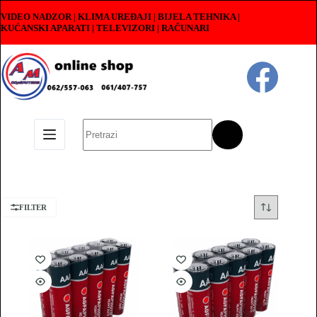
Skip
VIDEO NADZOR | KLIMA UREĐAJI | BIJELA TEHNIKA |
to
KUĆANSKI APARATI
|
TELEVIZORI | RAČUNARI
content
No
results
FILTER