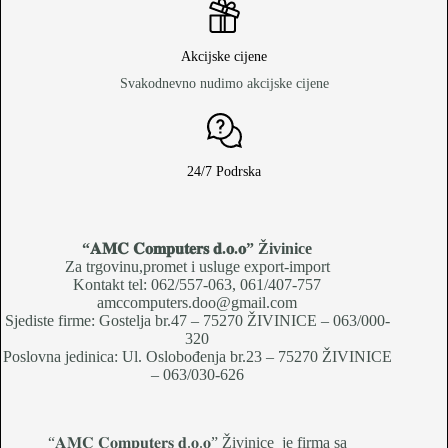
Akcijske cijene
Svakodnevno nudimo akcijske cijene
24/7 Podrska
“𝐀𝐌𝐂 𝐂𝐨𝐦𝐩𝐮𝐭𝐞𝐫𝐬 𝐝.𝐨.𝐨
” Živinice
Za trgovinu,promet i usluge export-import
Kontakt tel: 062/557-063, 061/407-757
amccomputers.doo@gmail.com
Sjediste firme: Gostelja br.47 – 75270 ŽIVINICE – 063/000-
320
Poslovna jedinica: Ul. Oslobođenja br.23 – 75270 ŽIVINICE
– 063/030-626
“𝐀𝐌𝐂 𝐂𝐨𝐦𝐩𝐮𝐭𝐞𝐫𝐬 𝐝.𝐨.𝐨” Živinice je firma sa