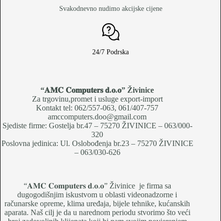
Svakodnevno nudimo akcijske cijene
24/7 Podrska
“𝐀𝐌𝐂 𝐂𝐨𝐦𝐩𝐮𝐭𝐞𝐫𝐬 𝐝.𝐨.𝐨
” Živinice
Za trgovinu,promet i usluge export-import
Kontakt tel: 062/557-063, 061/407-757
amccomputers.doo@gmail.com
Sjediste firme: Gostelja br.47 – 75270 ŽIVINICE – 063/000-
320
Poslovna jedinica: Ul. Oslobođenja br.23 – 75270 ŽIVINICE
– 063/030-626
“𝐀𝐌𝐂 𝐂𝐨𝐦𝐩𝐮𝐭𝐞𝐫𝐬 𝐝.𝐨.𝐨” Živinice je firma sa
dugogodišnjim iskustvom u oblasti videonadzorne i
računarske opreme, klima uređaja, bijele tehnike, kućanskih
aparata. Naš cilj je da u narednom periodu stvorimo što veći