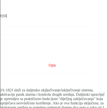
Opis
JA-182J služi za daljinsko ukjljučivanje/isključivanje sistema,
aktivaciju panik alarma i kontrolu drugih uređaja. Daljinski upravljač
je opremljen sa praktičnom funkcijom “diječjeg zaključavanja” koja
spriječava neovlašćeno korištenje. Ako je ova funkcija uključena, za
aktiviranje uređaja je potrebno pritisnuti dugme dva puta u roku od 1