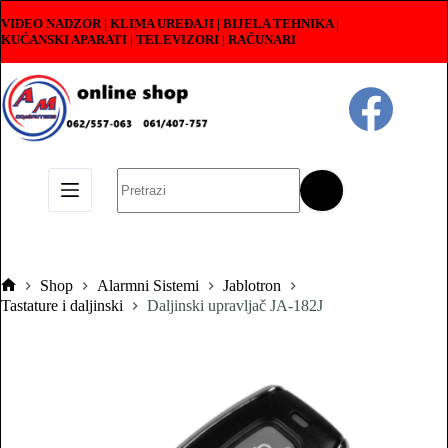
Skip
VIDEO NADZOR | KLIMA UREĐAJI | BIJELA TEHNIKA |
to
KUĆANSKI APARATI
|
TELEVIZORI | RAČUNARI
content
No
results
Shop
Alarmni Sistemi
Jablotron
Pocetna
Tastature i daljinski
Daljinski upravljač JA-182J