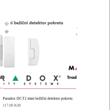
AJAX
Paradox DCT2 mini bežični detektor pokreta
117.00
KM
Bežični magnetni det
boje