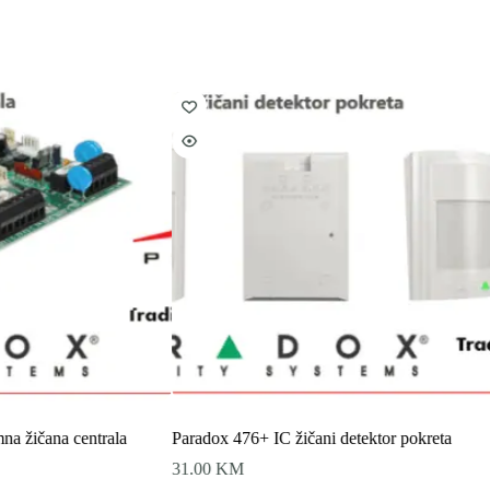
a žičana centrala
Paradox 476+ IC žičani detektor pokreta
31.00
KM