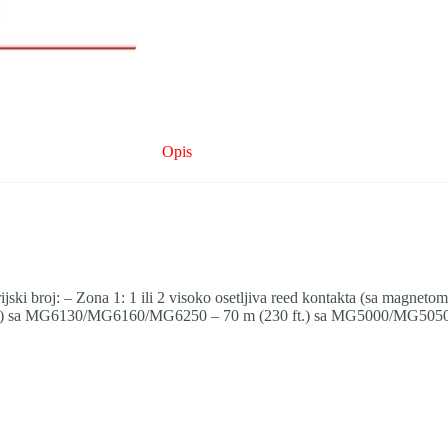
Opis
jski broj: – Zona 1: 1 ili 2 visoko osetljiva reed kontakta (sa magnet
5 ft.) sa MG6130/MG6160/MG6250 – 70 m (230 ft.) sa MG5000/MG505