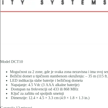
Model DCT10
Mogućnost za 2 zone, gde je svaka zona nezavisna i ima svoj seri
Bežični domet u tipičnom stambenom okruženju: – 35 m (11
LED
indikacija slabe baterije i bežičnog dometa
Napajanje: 4.5 Vdc (3
AAA
alkalne baterije)
Dostupan na frekvenciji od 433 ili 868 MHz
Ključ za zaštitu od spoljnih smetnji
Dimenzije: 12.4 × 4.5 × 3.3 cm (4.9 × 1.8 × 1.3 in.)
Garancija 12 mjeseci