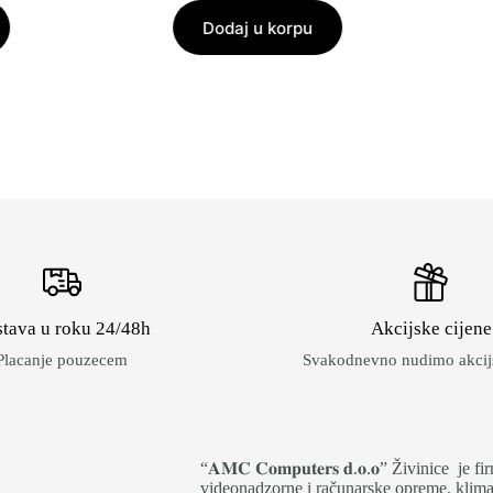
Dodaj u korpu
tava u roku 24/48h
Akcijske cijene
Placanje pouzecem
Svakodnevno nudimo akcijs
“𝐀𝐌𝐂 𝐂𝐨𝐦𝐩𝐮𝐭𝐞𝐫𝐬 𝐝.𝐨.𝐨” Živinice 
videonadzorne i računarske opreme, klima 