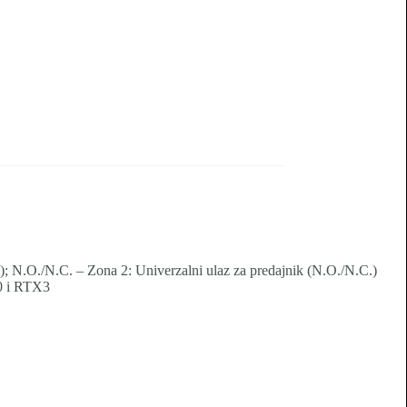
om); N.O./N.C. – Zona 2: Univerzalni ulaz za predajnik (N.O./N.C.)
0 i RTX3