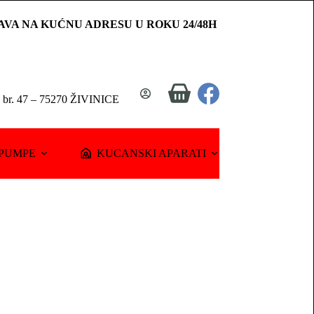
AVA NA KUĆNU ADRESU U ROKU 24/48H
Shopping
a br. 47 – 75270 ŽIVINICE
cart
PUMPE
KUCANSKI APARATI