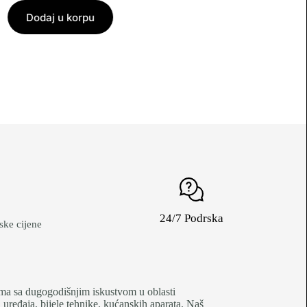
Dodaj u korpu
139.00
KM
Dodaj u korpu
24/7 Podrska
ke cijene
je firma sa dugogodišnjim iskustvom u oblasti
uređaja, bijele tehnike, kućanskih aparata. Naš