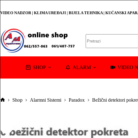
Skip
to
VIDEO NADZOR | KLIMA UREĐAJI | BIJELA TEHNIKA | KUĆANSKI APA
content
No
results
SHOP
ALARM
VIDEO 
Shop
Alarmni Sistemi
Paradox
Bežični detektori pokre
Pocetna