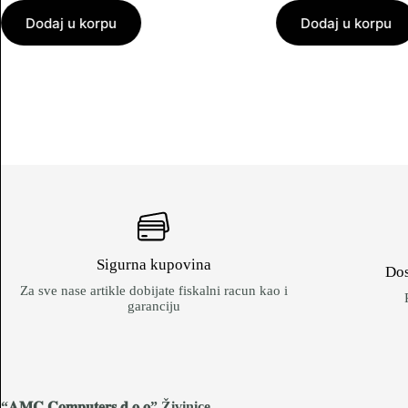
Dodaj u korpu
Dodaj u korpu
Sigurna kupovina
Dos
Za sve nase artikle dobijate fiskalni racun kao i
garanciju
“𝐀𝐌𝐂 𝐂𝐨𝐦𝐩𝐮𝐭𝐞𝐫𝐬 𝐝.𝐨.𝐨
” Živinice