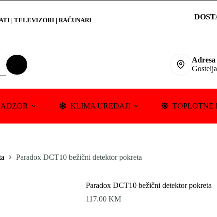
DOST
RATI
|
TELEVIZORI | RAČUNARI
Adresa
Gostelj
NADZOR
KLIMA UREĐAJI
TOPLOTNE 
ta
Paradox DCT10 bežični detektor pokreta
Paradox DCT10 bežični detektor pokreta
117.00
KM