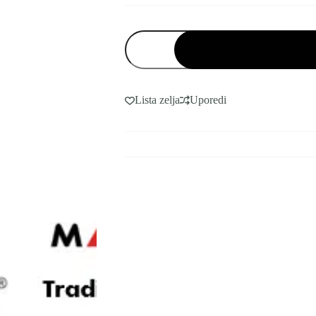
Paradox
DCT10
bežični
detektor
pokreta
količina
Lista zelja
Uporedi