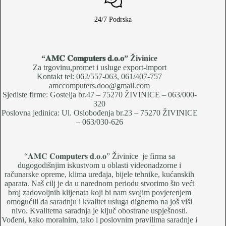
24/7 Podrska
“𝐀𝐌𝐂 𝐂𝐨𝐦𝐩𝐮𝐭𝐞𝐫𝐬 𝐝.𝐨.𝐨
” Živinice
Za trgovinu,promet i usluge export-import
Kontakt tel: 062/557-063, 061/407-757
amccomputers.doo@gmail.com
Sjediste firme: Gostelja br.47 – 75270 ŽIVINICE – 063/000-
320
Poslovna jedinica: Ul. Oslobođenja br.23 – 75270 ŽIVINICE
– 063/030-626
“𝐀𝐌𝐂 𝐂𝐨𝐦𝐩𝐮𝐭𝐞𝐫𝐬 𝐝.𝐨.𝐨” Živinice je firma sa
dugogodišnjim iskustvom u oblasti videonadzorne i
računarske opreme, klima uređaja, bijele tehnike, kućanskih
aparata. Naš cilj je da u narednom periodu stvorimo što veći
broj zadovoljnih klijenata koji bi nam svojim povjerenjem
omogućili da saradnju i kvalitet usluga dignemo na još viši
nivo. Kvalitetna saradnja je ključ obostrane uspješnosti.
Vođeni, kako moralnim, tako i poslovnim pravilima saradnje i