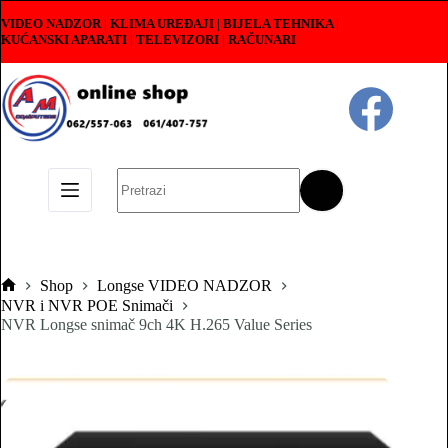
Skip
VIDEO NADZOR | KLIMA UREĐAJI | BIJELA TEHNIKA |
to
KUĆANSKI APARATI
|
TELEVIZORI | RAČUNARI
content
No
results
Shop
Longse VIDEO NADZOR
Pocetna
NVR i NVR POE Snimači
NVR Longse snimač 9ch 4K H.265 Value Series