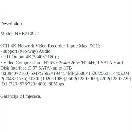
Description
Model: NVR3109C1
9CH 4K Network Video Recorder. Input: Max. 9CH;
• support (two-way) Audio;
• HD Output:4K(3840×2160)；
• Video Compression : H265/H264/H265+/H264+, 1 SATA Hard
Disk Interface (3.5″ SATA) up to 8TB
4k(3840×2160),5MP(2592×1944),4MP(2688×1520/2560×1440),3M
P(2048×1536),1080P(1920×1080),960P(1280×960),720P(1280×720)
,D1 (720×576/720×480), 80Mbps
Garancija 24 mjeseca.