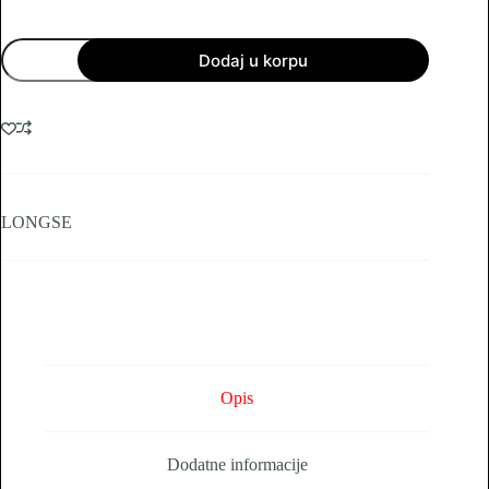
NVR
Dodaj u korpu
Longse
snimač
9ch
4K
H.265
Value
Series
količina
LONGSE
Opis
Dodatne informacije