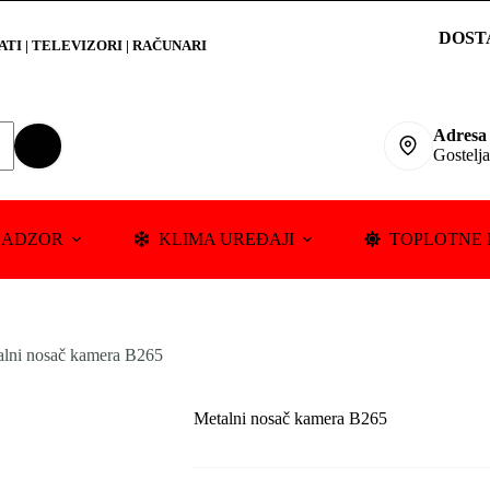
DOST
RATI
|
TELEVIZORI | RAČUNARI
Adresa
Gostelj
NADZOR
KLIMA UREĐAJI
TOPLOTNE 
alni nosač kamera B265
Metalni nosač kamera B265