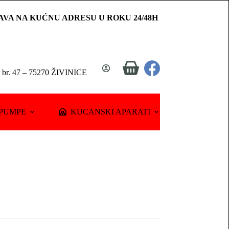
AVA NA KUĆNU ADRESU U ROKU 24/48H
Shopping
a br. 47 – 75270 ŽIVINICE
cart
PUMPE
KUCANSKI APARATI