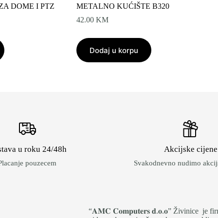
ZA DOME I PTZ
METALNO KUĆIŠTE B320
42.00
KM
Dodaj u korpu
tava u roku 24/48h
Akcijske cijene
Placanje pouzecem
Svakodnevno nudimo akcijs
“𝐀𝐌𝐂 𝐂𝐨𝐦𝐩𝐮𝐭𝐞𝐫𝐬 𝐝.𝐨.𝐨” Živinice 