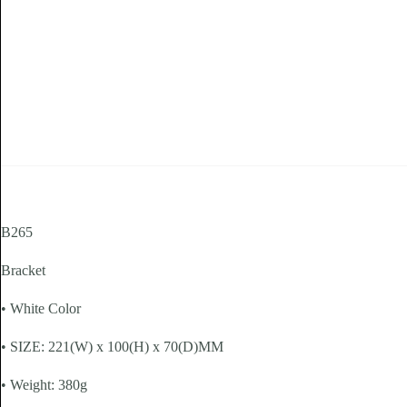
B265
Bracket
• White Color
• SIZE: 221(W) x 100(H) x 70(D)MM
• Weight: 380g