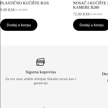
PLASTIČNO KUĆIŠTE B116
NOSAČ I KUĆIŠTE 
KAMERE B280
9.90
KM
11.00
KM
Original
Current
72.00
KM
81.00
KM
price
price
Original
Current
was:
is:
price
price
Dodaj u korpu
11.00 KM.
9.90 KM.
Dodaj u korpu
was:
is:
81.00 KM.
72.00 KM.
Sigurna kupovina
Dos
Za sve nase artikle dobijate fiskalni racun kao i
garanciju