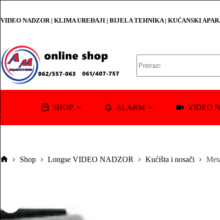
Skip
to
VIDEO NADZOR | KLIMA UREĐAJI | BIJELA TEHNIKA | KUĆANSKI APA
content
No
results
SHOP
ALARM
VIDEO 
Shop
Longse VIDEO NADZOR
Kućišta i nosači
Met
Pocetna