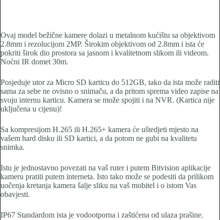
Ovaj model bežične kamere dolazi u metalnom kućištu sa objektivom
2.8mm i rezolucijom 2MP. Širokim objektivom od 2.8mm i ista će
pokriti širok dio prostora sa jasnom i kvalitetnom slikom ili videom.
Noćni IR domet 30m.
Posjeduje utor za Micro SD karticu do 512GB, tako da ista može raditi
sama za sebe ne ovisno o snimaču, a da pritom sprema video zapise na
svoju internu karticu. Kamera se može spojiti i na NVR. (Kartica nije
uključena u cijenu)!
Sa kompresijom H.265 ili H.265+ kamera će uštedjeti mjesto na
vašem hard disku ili SD kartici, a da potom ne gubi na kvalitetu
snimka.
Istu je jednostavno povezati na vaš ruter i putem Bitvision aplikacije
kameru pratiti putem interneta. Isto tako može se podesiti da prilikom
uočenja kretanja kamera šalje sliku na vaš mobitel i o istom Vas
obavjesti.
IP67 Standardom ista je vodootporna i zaštićena od ulaza prašine.