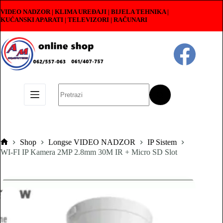
Skip
VIDEO NADZOR | KLIMA UREĐAJI | BIJELA TEHNIKA |
to
KUĆANSKI APARATI
|
TELEVIZORI | RAČUNARI
content
No
results
Shop
Longse VIDEO NADZOR
IP Sistem
Pocetna
WI-FI IP Kamera 2MP 2.8mm 30M IR + Micro SD Slot