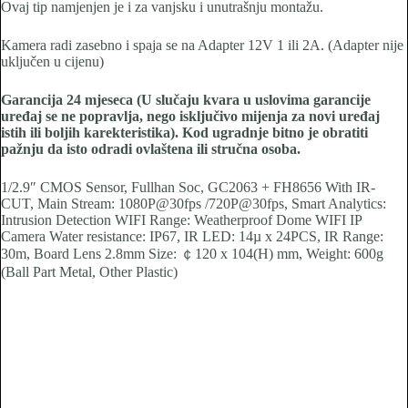
Ovaj tip namjenjen je i za vanjsku i unutrašnju montažu.
Kamera radi zasebno i spaja se na Adapter 12V 1 ili 2A. (Adapter nije
uključen u cijenu)
Garancija 24 mjeseca (U slučaju kvara u uslovima garancije
uređaj se ne popravlja, nego isključivo mijenja za novi uređaj
istih ili boljih karekteristika). Kod ugradnje bitno je obratiti
pažnju da isto odradi ovlaštena ili stručna osoba.
1/2.9″ CMOS Sensor, Fullhan Soc, GC2063 + FH8656 With IR-
CUT, Main Stream: 1080P@30fps /720P@30fps, Smart Analytics:
Intrusion Detection WIFI Range: Weatherproof Dome WIFI IP
Camera Water resistance: IP67, IR LED: 14µ x 24PCS, IR Range:
30m, Board Lens 2.8mm Size: ￠120 x 104(H) mm, Weight: 600g
(Ball Part Metal, Other Plastic)