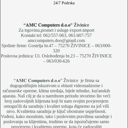
24/7 Podrska
“𝐀𝐌𝐂 𝐂𝐨𝐦𝐩𝐮𝐭𝐞𝐫𝐬 𝐝.𝐨.𝐨
” Živinice
Za trgovinu,promet i usluge export-import
Kontakt tel: 062/557-063, 061/407-757
amccomputers.doo@gmail.com
Sjediste firme: Gostelja br.47 – 75270 ŽIVINICE – 063/000-
320
Poslovna jedinica: Ul. Oslobođenja br.23 – 75270 ŽIVINICE
– 063/030-626
“𝐀𝐌𝐂 𝐂𝐨𝐦𝐩𝐮𝐭𝐞𝐫𝐬 𝐝.𝐨.𝐨” Živinice je firma sa
dugogodišnjim iskustvom u oblasti videonadzorne i
računarske opreme, klima uređaja, bijele tehnike, kućanskih
aparata. Naš cilj je da u narednom periodu stvorimo što veći
broj zadovoljnih klijenata koji bi nam svojim povjerenjem
omogućili da saradnju i kvalitet usluga dignemo na još viši
nivo. Kvalitetna saradnja je ključ obostrane uspješnosti.
Vođeni, kako moralnim, tako i poslovnim pravilima saradnje i
poslovanja sa klijentima, trudimo se da isporučujemo samo
provjerenu i kvalitetnu opremu, koja će zadovoljiti