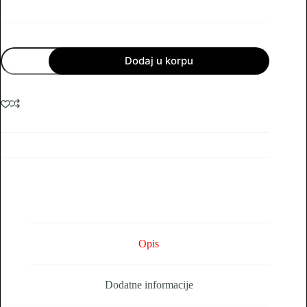
WI-
Dodaj u korpu
FI
IP
Kamera
2MP
2.8mm
30M
IR
+
Micro
SD
Slot
količina
Opis
Dodatne informacije