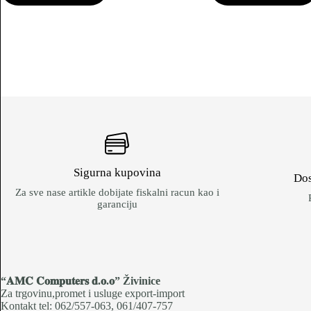
Sigurna kupovina
Dos
Za sve nase artikle dobijate fiskalni racun kao i
garanciju
“𝐀𝐌𝐂 𝐂𝐨𝐦𝐩𝐮𝐭𝐞𝐫𝐬 𝐝.𝐨.𝐨
” Živinice
Za trgovinu,promet i usluge export-import
Kontakt tel: 062/557-063, 061/407-757