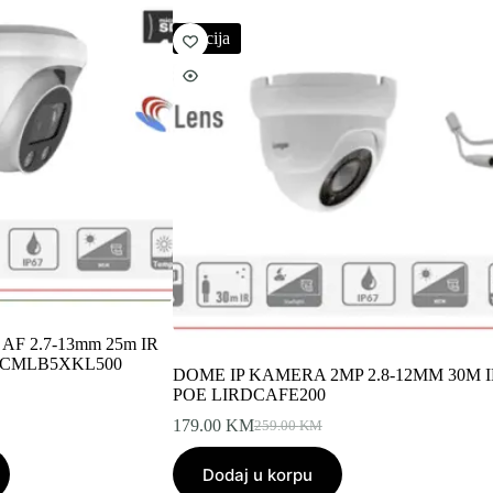
Akcija
 AF 2.7-13mm 25m IR
ot CMLB5XKL500
DOME IP KAMERA 2MP 2.8-12MM 30M I
POE LIRDCAFE200
179.00
KM
259.00
KM
Original
Current
price
price
Dodaj u korpu
was:
is: