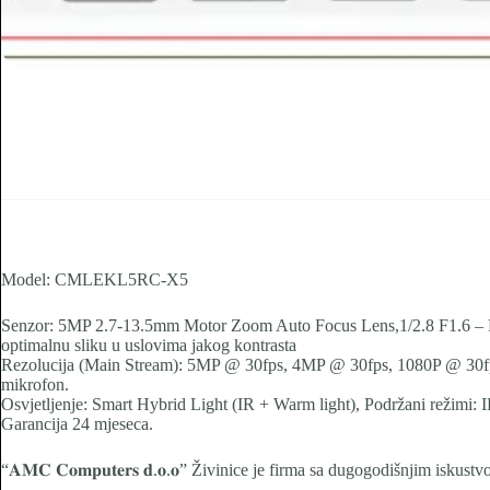
Model: CMLEKL5RC-X5
Senzor: 5MP 2.7-13.5mm Motor Zoom Auto Focus Lens,1/2.8 F1.6 – F3.3
optimalnu sliku u uslovima jakog kontrasta
Rezolucija (Main Stream): 5MP @ 30fps, 4MP @ 30fps, 1080P @ 30fps,
mikrofon.
Osvjetljenje: Smart Hybrid Light (IR + Warm light), Podržani režimi:
Garancija 24 mjeseca.
“𝐀𝐌𝐂 𝐂𝐨𝐦𝐩𝐮𝐭𝐞𝐫𝐬 𝐝.𝐨.𝐨” Živinice je firma sa dugogodišnjim is