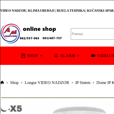
Skip
to
VIDEO NADZOR | KLIMA UREĐAJI | BIJELA TEHNIKA | KUĆANSKI APA
content
No
results
SHOP
ALARM
VIDEO 
Shop
Longse VIDEO NADZOR
IP Sistem
Dome IP K
Pocetna