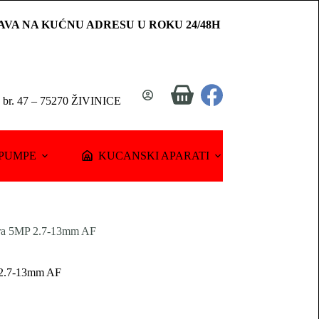
AVA NA KUĆNU ADRESU U ROKU 24/48H
Shopping
a br. 47 – 75270 ŽIVINICE
cart
PUMPE
KUCANSKI APARATI
era 5MP 2.7-13mm AF
 2.7-13mm AF