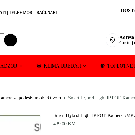
DOST
RATI
|
TELEVIZORI | RAČUNARI
Adresa
Gostelj
NADZOR
KLIMA UREĐAJI
TOPLOTNE 
amere sa podesivim objektivom
Smart Hybrid Light IP POE Kam
Smart Hybrid Light IP POE Kamera 5MP
439.00
KM