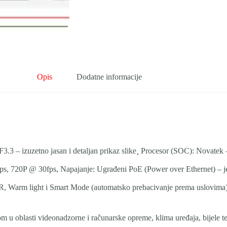
Opis
Dodatne informacije
 – izuzetno jasan i detaljan prikaz slike¸ Procesor (SOC): Novatek –
 720P @ 30fps, Napajanje: Ugrađeni PoE (Power over Ethernet) – jeda
 IR, Warm light i Smart Mode (automatsko prebacivanje prema uslovima
kustvom u oblasti videonadzorne i računarske opreme, klima uređaja, bijele 