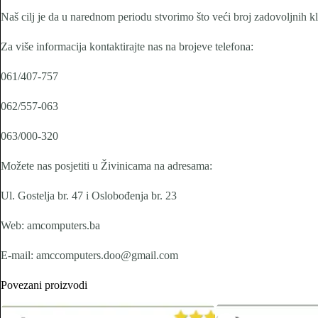
Naš cilj je da u narednom periodu stvorimo što veći broj zadovoljnih kl
Za više informacija kontaktirajte nas na brojeve telefona:
061/407-757
062/557-063
063/000-320
Možete nas posjetiti u Živinicama na adresama:
Ul. Gostelja br. 47 i Oslobođenja br. 23
Web: amcomputers.ba
E-mail: amccomputers.doo@gmail.com
Povezani proizvodi