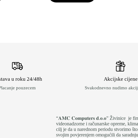
259.00 KM.
179.00 KM.
tava u roku 24/48h
Akcijske cijene
Placanje pouzecem
Svakodnevno nudimo akcijs
“𝐀𝐌𝐂 𝐂𝐨𝐦𝐩𝐮𝐭𝐞𝐫𝐬 𝐝.𝐨.𝐨” Živinice 
videonadzorne i računarske opreme, klima 
cilj je da u narednom periodu stvorimo što
svojim povjerenjem omogućili da saradnju i