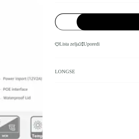
Smart
Hybrid
Light
IP
POE
Kamera
Lista zelja
Uporedi
5MP
2.7-
13mm
AF
količina
LONGSE