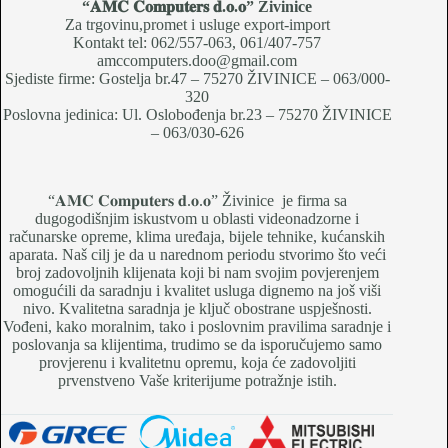
“𝐀𝐌𝐂 𝐂𝐨𝐦𝐩𝐮𝐭𝐞𝐫𝐬 𝐝.𝐨.𝐨
” Živinice
Za trgovinu,promet i usluge export-import
Kontakt tel: 062/557-063, 061/407-757
amccomputers.doo@gmail.com
Sjediste firme: Gostelja br.47 – 75270 ŽIVINICE – 063/000-
320
Poslovna jedinica: Ul. Oslobođenja br.23 – 75270 ŽIVINICE
– 063/030-626
“𝐀𝐌𝐂 𝐂𝐨𝐦𝐩𝐮𝐭𝐞𝐫𝐬 𝐝.𝐨.𝐨” Živinice je firma sa
dugogodišnjim iskustvom u oblasti videonadzorne i
računarske opreme, klima uređaja, bijele tehnike, kućanskih
aparata. Naš cilj je da u narednom periodu stvorimo što veći
broj zadovoljnih klijenata koji bi nam svojim povjerenjem
omogućili da saradnju i kvalitet usluga dignemo na još viši
nivo. Kvalitetna saradnja je ključ obostrane uspješnosti.
Vođeni, kako moralnim, tako i poslovnim pravilima saradnje i
poslovanja sa klijentima, trudimo se da isporučujemo samo
provjerenu i kvalitetnu opremu, koja će zadovoljiti
prvenstveno Vaše kriterijume potražnje istih.