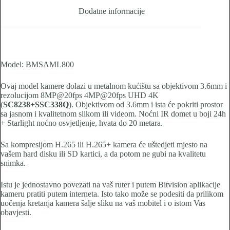
Dodatne informacije
Model: BMSAML800
Ovaj model kamere dolazi u metalnom kućištu sa objektivom 3.6mm i
rezolucijom 8MP@20fps 4MP@20fps UHD 4K
(
SC8238+SSC338Q
). Objektivom od 3.6mm i ista će pokriti prostor
sa jasnom i kvalitetnom slikom ili videom. Noćni IR domet u boji 24h
+ Starlight noćno osvjetljenje, hvata do 20 metara.
Sa kompresijom H.265 ili H.265+ kamera će uštedjeti mjesto na
vašem hard disku ili SD kartici, a da potom ne gubi na kvalitetu
snimka.
Istu je jednostavno povezati na vaš ruter i putem Bitvision aplikacije
kameru pratiti putem interneta. Isto tako može se podesiti da prilikom
uočenja kretanja kamera šalje sliku na vaš mobitel i o istom Vas
obavjesti.