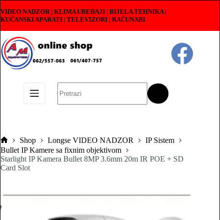
Skip
VIDEO NADZOR | KLIMA UREĐAJI | BIJELA TEHNIKA |
to
KUĆANSKI APARATI
|
TELEVIZORI | RAČUNARI
content
No
results
Shop
Longse VIDEO NADZOR
IP Sistem
Pocetna
Bullet IP Kamere sa fixnim objektivom
Starlight IP Kamera Bullet 8MP 3.6mm 20m IR POE + SD
Card Slot