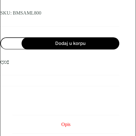
SKU:
BMSAML800
Starlight
Dodaj u korpu
IP
Kamera
Bullet
8MP
3.6mm
20m
IR
POE
+
SD
Card
Slot
količina
Opis