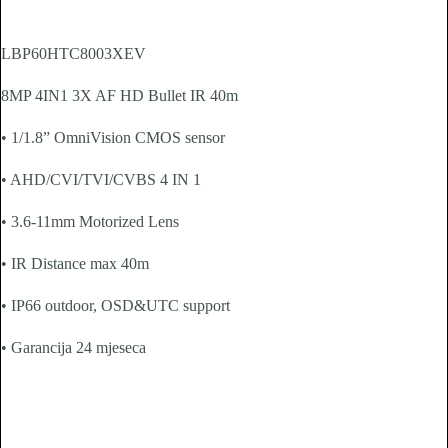
LBP60HTC8003XEV
8MP 4IN1 3X AF HD Bullet IR 40m
• 1/1.8” OmniVision CMOS sensor
• AHD/CVI/TVI/CVBS 4 IN 1
• 3.6-11mm Motorized Lens
• IR Distance max 40m
• IP66 outdoor, OSD&UTC support
• Garancija 24 mjeseca