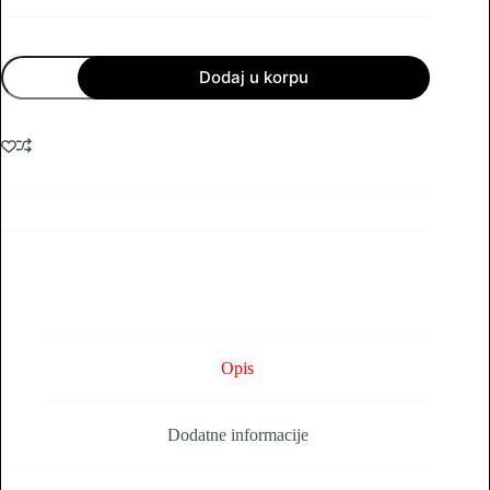
4K
Dodaj u korpu
UHD
8MP
4IN1HD
BULLET
IR
40M
3.6-
11MM
AF
3X
ZOOM
LBP60HTC8003XEV
količina
Opis
Dodatne informacije