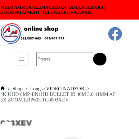
Skip
VIDEO NADZOR | KLIMA UREĐAJI | BIJELA TEHNIKA |
to
KUĆANSKI APARATI
|
TELEVIZORI | RAČUNARI
content
No
results
Shop
Longse VIDEO NADZOR
Pocetna
4K UHD 8MP 4IN1HD BULLET IR 40M 3.6-11MM AF
3X ZOOM LBP60HTC8003XEV