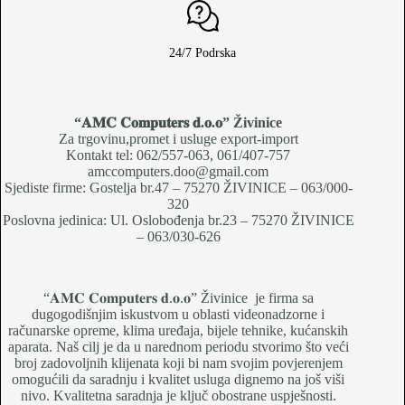
24/7 Podrska
“𝐀𝐌𝐂 𝐂𝐨𝐦𝐩𝐮𝐭𝐞𝐫𝐬 𝐝.𝐨.𝐨
” Živinice
Za trgovinu,promet i usluge export-import
Kontakt tel: 062/557-063, 061/407-757
amccomputers.doo@gmail.com
Sjediste firme: Gostelja br.47 – 75270 ŽIVINICE – 063/000-
320
Poslovna jedinica: Ul. Oslobođenja br.23 – 75270 ŽIVINICE
– 063/030-626
“𝐀𝐌𝐂 𝐂𝐨𝐦𝐩𝐮𝐭𝐞𝐫𝐬 𝐝.𝐨.𝐨” Živinice je firma sa
dugogodišnjim iskustvom u oblasti videonadzorne i
računarske opreme, klima uređaja, bijele tehnike, kućanskih
aparata. Naš cilj je da u narednom periodu stvorimo što veći
broj zadovoljnih klijenata koji bi nam svojim povjerenjem
omogućili da saradnju i kvalitet usluga dignemo na još viši
nivo. Kvalitetna saradnja je ključ obostrane uspješnosti.