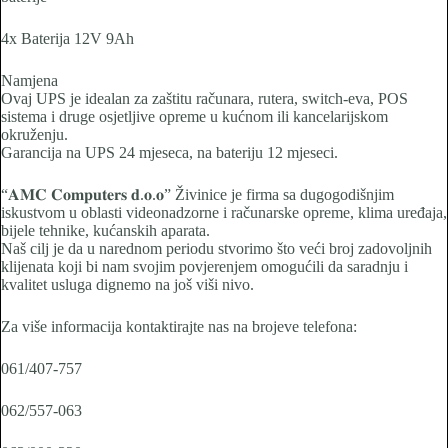
4x Baterija 12V 9Ah
Namjena
Ovaj UPS je idealan za zaštitu računara, rutera, switch-eva, POS
sistema i druge osjetljive opreme u kućnom ili kancelarijskom
okruženju.
Garancija na UPS 24 mjeseca, na bateriju 12 mjeseci.
“𝐀𝐌𝐂 𝐂𝐨𝐦𝐩𝐮𝐭𝐞𝐫𝐬 𝐝.𝐨.𝐨” Živinice je firma sa dugogodišnjim
iskustvom u oblasti videonadzorne i računarske opreme, klima uređaja,
bijele tehnike, kućanskih aparata.
Naš cilj je da u narednom periodu stvorimo što veći broj zadovoljnih
klijenata koji bi nam svojim povjerenjem omogućili da saradnju i
kvalitet usluga dignemo na još viši nivo.
Za više informacija kontaktirajte nas na brojeve telefona:
061/407-757
062/557-063