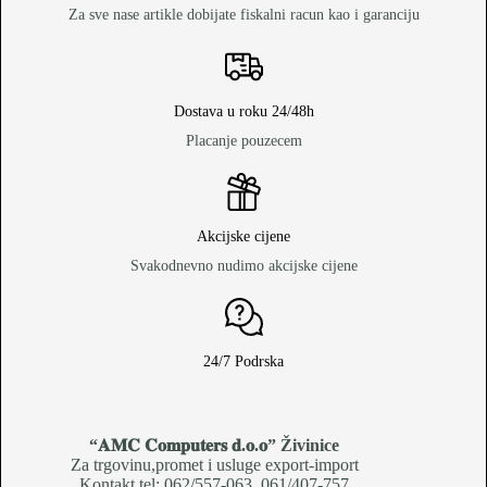
Za sve nase artikle dobijate fiskalni racun kao i garanciju
Dostava u roku 24/48h
Placanje pouzecem
Akcijske cijene
Svakodnevno nudimo akcijske cijene
24/7 Podrska
“𝐀𝐌𝐂 𝐂𝐨𝐦𝐩𝐮𝐭𝐞𝐫𝐬 𝐝.𝐨.𝐨
” Živinice
Za trgovinu,promet i usluge export-import
Kontakt tel: 062/557-063, 061/407-757