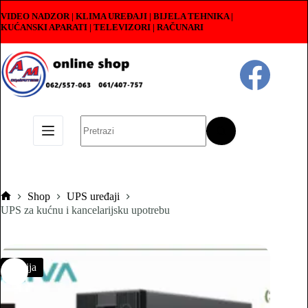
Skip
VIDEO NADZOR | KLIMA UREĐAJI | BIJELA TEHNIKA |
to
KUĆANSKI APARATI
|
TELEVIZORI | RAČUNARI
content
No
results
Shop
UPS uređaji
Pocetna
UPS za kućnu i kancelarijsku upotrebu
Akcija