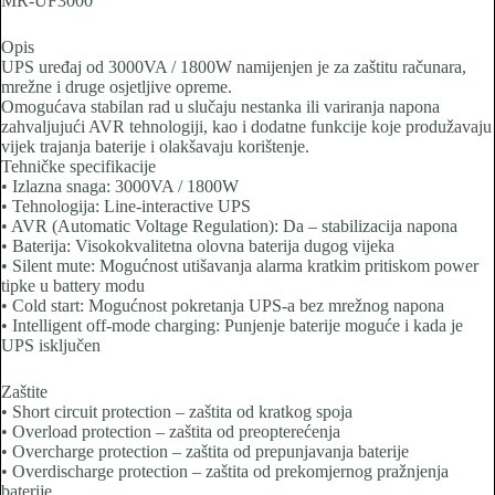
MR-UF3000
Opis
UPS uređaj od 3000VA / 1800W namijenjen je za zaštitu računara,
mrežne i druge osjetljive opreme.
Omogućava stabilan rad u slučaju nestanka ili variranja napona
zahvaljujući AVR tehnologiji, kao i dodatne funkcije koje produžavaju
vijek trajanja baterije i olakšavaju korištenje.
Tehničke specifikacije
• Izlazna snaga: 3000VA / 1800W
• Tehnologija: Line-interactive UPS
• AVR (Automatic Voltage Regulation): Da – stabilizacija napona
• Baterija: Visokokvalitetna olovna baterija dugog vijeka
• Silent mute: Mogućnost utišavanja alarma kratkim pritiskom power
tipke u battery modu
• Cold start: Mogućnost pokretanja UPS-a bez mrežnog napona
• Intelligent off-mode charging: Punjenje baterije moguće i kada je
UPS isključen
Zaštite
• Short circuit protection – zaštita od kratkog spoja
• Overload protection – zaštita od preopterećenja
• Overcharge protection – zaštita od prepunjavanja baterije
• Overdischarge protection – zaštita od prekomjernog pražnjenja
baterije