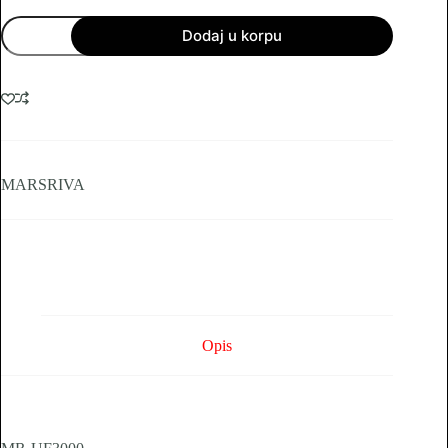
UPS
Dodaj u korpu
za
kućnu
i
kancelarijsku
upotrebu
količina
MARSRIVA
Opis