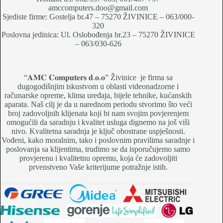
amccomputers.doo@gmail.com
Sjediste firme: Gostelja br.47 – 75270 ŽIVINICE – 063/000-
320
Poslovna jedinica: Ul. Oslobođenja br.23 – 75270 ŽIVINICE
– 063/030-626
“𝐀𝐌𝐂 𝐂𝐨𝐦𝐩𝐮𝐭𝐞𝐫𝐬 𝐝.𝐨.𝐨” Živinice je firma sa
dugogodišnjim iskustvom u oblasti videonadzorne i
računarske opreme, klima uređaja, bijele tehnike, kućanskih
aparata. Naš cilj je da u narednom periodu stvorimo što veći
broj zadovoljnih klijenata koji bi nam svojim povjerenjem
omogućili da saradnju i kvalitet usluga dignemo na još viši
nivo. Kvalitetna saradnja je ključ obostrane uspješnosti.
Vođeni, kako moralnim, tako i poslovnim pravilima saradnje i
poslovanja sa klijentima, trudimo se da isporučujemo samo
provjerenu i kvalitetnu opremu, koja će zadovoljiti
prvenstveno Vaše kriterijume potražnje istih.