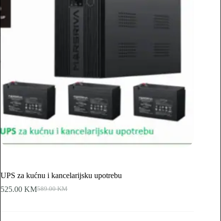
UPS za kućnu i kancelarijsku upotrebu
525.00
KM
589.00
KM
Original
Current
price
price
was:
is:
589.00 KM.
525.00 KM.