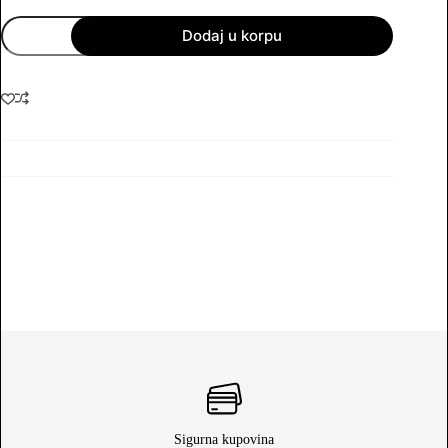
Univerzalni
Dodaj u korpu
daljinski
za
klime
4000
kodova
količina
Sigurna kupovina