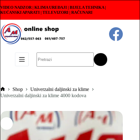
Skip
VIDEO NADZOR | KLIMA UREĐAJI | BIJELA TEHNIKA |
to
KUĆANSKI APARATI
|
TELEVIZORI | RAČUNARI
content
No
results
Shop
Univerzalni daljinski za klime
Pocetna
Univerzalni daljinski za klime 4000 kodova