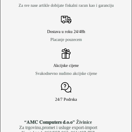
Za sve nase artikle dobijate fiskalni racun kao i garanciju
Dostava u roku 24/48h
Placanje pouzecem
Akcijske cijene
Svakodnevno nudimo akcijske cijene
24/7 Podrska
“𝐀𝐌𝐂 𝐂𝐨𝐦𝐩𝐮𝐭𝐞𝐫𝐬 𝐝.𝐨.𝐨
” Živinice
Za trgovinu,promet i usluge export-import