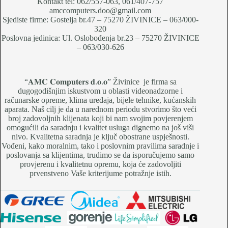
Kontakt tel: 062/557-063, 061/407-757
amccomputers.doo@gmail.com
Sjediste firme: Gostelja br.47 – 75270 ŽIVINICE – 063/000-
320
Poslovna jedinica: Ul. Oslobođenja br.23 – 75270 ŽIVINICE
– 063/030-626
“𝐀𝐌𝐂 𝐂𝐨𝐦𝐩𝐮𝐭𝐞𝐫𝐬 𝐝.𝐨.𝐨” Živinice je firma sa
dugogodišnjim iskustvom u oblasti videonadzorne i
računarske opreme, klima uređaja, bijele tehnike, kućanskih
aparata. Naš cilj je da u narednom periodu stvorimo što veći
broj zadovoljnih klijenata koji bi nam svojim povjerenjem
omogućili da saradnju i kvalitet usluga dignemo na još viši
nivo. Kvalitetna saradnja je ključ obostrane uspješnosti.
Vođeni, kako moralnim, tako i poslovnim pravilima saradnje i
poslovanja sa klijentima, trudimo se da isporučujemo samo
provjerenu i kvalitetnu opremu, koja će zadovoljiti
prvenstveno Vaše kriterijume potražnje istih.