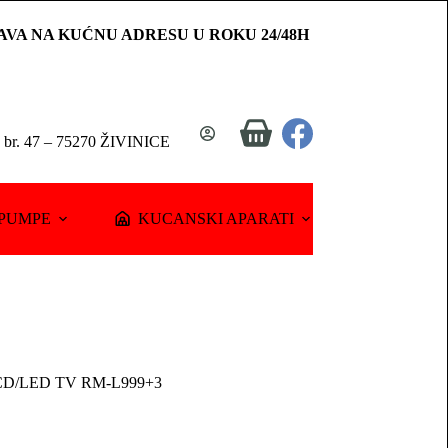
AVA NA KUĆNU ADRESU U ROKU 24/48H
Shopping
a br. 47 – 75270 ŽIVINICE
cart
PUMPE
KUCANSKI APARATI
D/LED TV RM-L999+3