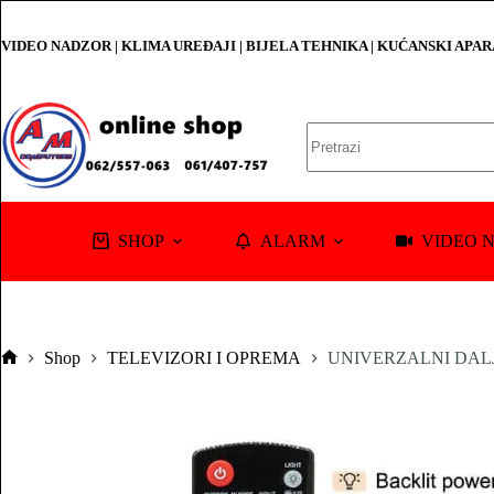
Skip
to
VIDEO NADZOR | KLIMA UREĐAJI | BIJELA TEHNIKA | KUĆANSKI APA
content
No
results
SHOP
ALARM
VIDEO 
Shop
TELEVIZORI I OPREMA
UNIVERZALNI DALJ
Pocetna