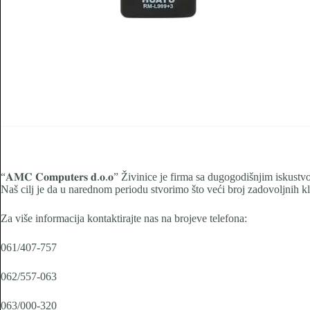
“𝐀𝐌𝐂 𝐂𝐨𝐦𝐩𝐮𝐭𝐞𝐫𝐬 𝐝.𝐨.𝐨” Živinice je firma sa dugogodišnjim is
Naš cilj je da u narednom periodu stvorimo što veći broj zadovoljnih kl
Za više informacija kontaktirajte nas na brojeve telefona:
061/407-757
062/557-063
063/000-320