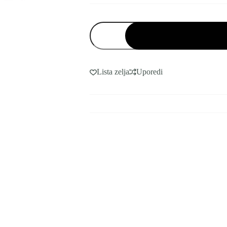
UNIVERZALNI
DALJINSKI
ZA
LG
LCD/LED
TV
Lista zelja
Uporedi
RM-
L999+3
količina