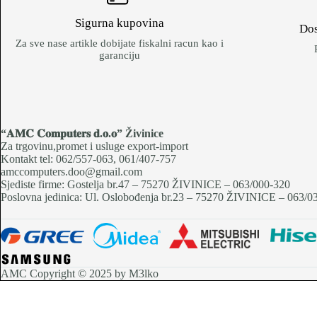
Sigurna kupovina
Dos
Za sve nase artikle dobijate fiskalni racun kao i
garanciju
“𝐀𝐌𝐂 𝐂𝐨𝐦𝐩𝐮𝐭𝐞𝐫𝐬 𝐝.𝐨.𝐨
” Živinice
Za trgovinu,promet i usluge export-import
Kontakt tel: 062/557-063, 061/407-757
amccomputers.doo@gmail.com
Sjediste firme: Gostelja br.47 – 75270 ŽIVINICE – 063/000-320
Poslovna jedinica: Ul. Oslobođenja br.23 – 75270 ŽIVINICE – 063/0
AMC Copyright © 2025 by M3lko