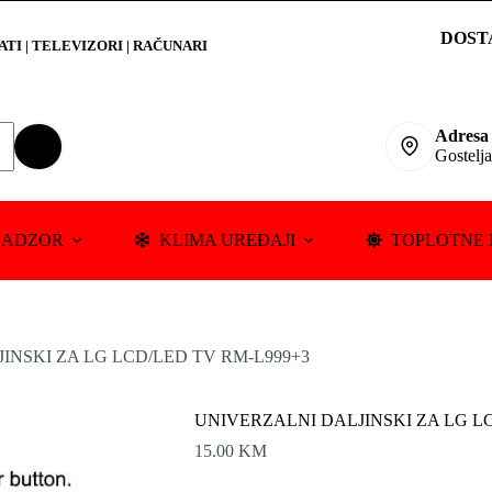
DOST
RATI
|
TELEVIZORI | RAČUNARI
Adresa
Gostelj
NADZOR
KLIMA UREĐAJI
TOPLOTNE 
INSKI ZA LG LCD/LED TV RM-L999+3
UNIVERZALNI DALJINSKI ZA LG LC
15.00
KM