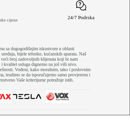
24/7 Podrska
ke cijene
je firma sa dugogodišnjim iskustvom u oblasti
uređaja, bijele tehnike, kućanskih aparata. Naš
 veći broj zadovoljnih klijenata koji bi nam
 kvalitet usluga dignemo na još viši nivo.
pješnosti. Vođeni, kako moralnim, tako i poslovnim
tima, trudimo se da isporučujemo samo provjerenu i
nstveno Vaše kriterijume potražnje istih.