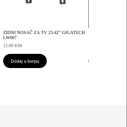
ZIDNI NOSAČ ZA TV 23-42” GIGATECH
LW007
Nosač za TV prijemn
12.00
KM
15.00
KM
Dodaj u korpu
Dodaj u korpu