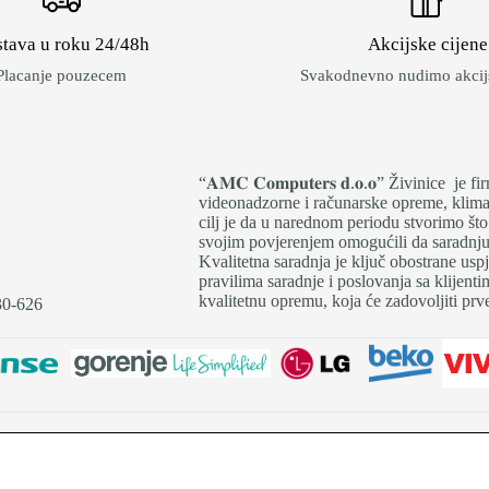
tava u roku 24/48h
Akcijske cijene
Placanje pouzecem
Svakodnevno nudimo akcijs
“𝐀𝐌𝐂 𝐂𝐨𝐦𝐩𝐮𝐭𝐞𝐫𝐬 𝐝.𝐨.𝐨” Živinice 
videonadzorne i računarske opreme, klima 
cilj je da u narednom periodu stvorimo što
svojim povjerenjem omogućili da saradnju i
Kvalitetna saradnja je ključ obostrane us
pravilima saradnje i poslovanja sa klijen
kvalitetnu opremu, koja će zadovoljiti prve
30-626