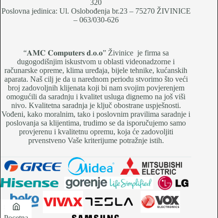
320
Poslovna jedinica: Ul. Oslobođenja br.23 – 75270 ŽIVINICE
– 063/030-626
“𝐀𝐌𝐂 𝐂𝐨𝐦𝐩𝐮𝐭𝐞𝐫𝐬 𝐝.𝐨.𝐨” Živinice je firma sa
dugogodišnjim iskustvom u oblasti videonadzorne i
računarske opreme, klima uređaja, bijele tehnike, kućanskih
aparata. Naš cilj je da u narednom periodu stvorimo što veći
broj zadovoljnih klijenata koji bi nam svojim povjerenjem
omogućili da saradnju i kvalitet usluga dignemo na još viši
nivo. Kvalitetna saradnja je ključ obostrane uspješnosti.
Vođeni, kako moralnim, tako i poslovnim pravilima saradnje i
poslovanja sa klijentima, trudimo se da isporučujemo samo
provjerenu i kvalitetnu opremu, koja će zadovoljiti
prvenstveno Vaše kriterijume potražnje istih.
Pocetna