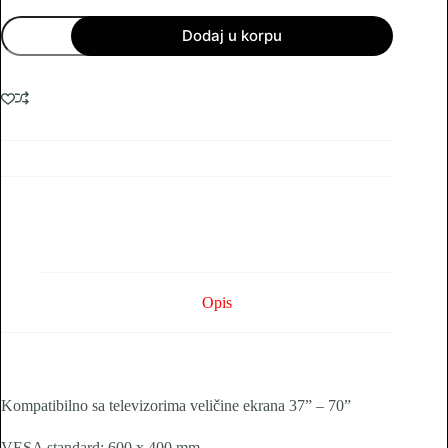
TV
Dodaj u korpu
nosač
Gigatech
LW017
37”-70”
količina
Opis
Kompatibilno sa televizorima veličine ekrana 37” – 70”
VESA standard: 600 x 400 mm