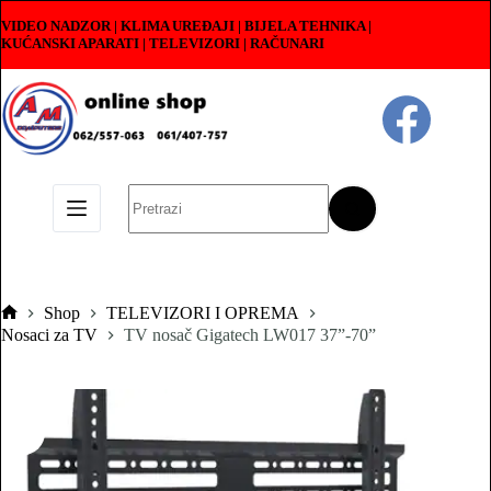
Skip
VIDEO NADZOR | KLIMA UREĐAJI | BIJELA TEHNIKA |
to
KUĆANSKI APARATI
|
TELEVIZORI | RAČUNARI
content
No
results
Shop
TELEVIZORI I OPREMA
Pocetna
Nosaci za TV
TV nosač Gigatech LW017 37”-70”