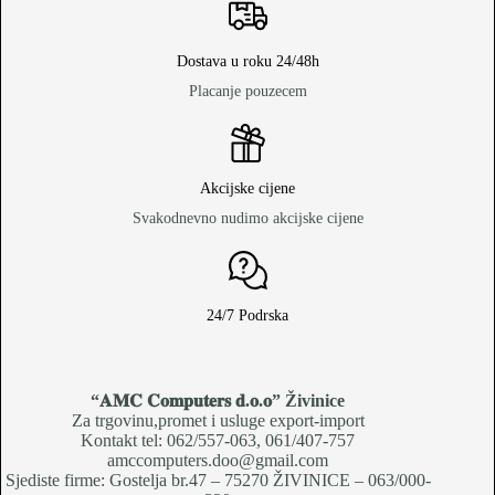
Dostava u roku 24/48h
Placanje pouzecem
Akcijske cijene
Svakodnevno nudimo akcijske cijene
24/7 Podrska
“𝐀𝐌𝐂 𝐂𝐨𝐦𝐩𝐮𝐭𝐞𝐫𝐬 𝐝.𝐨.𝐨
” Živinice
Za trgovinu,promet i usluge export-import
Kontakt tel: 062/557-063, 061/407-757
amccomputers.doo@gmail.com
Sjediste firme: Gostelja br.47 – 75270 ŽIVINICE – 063/000-