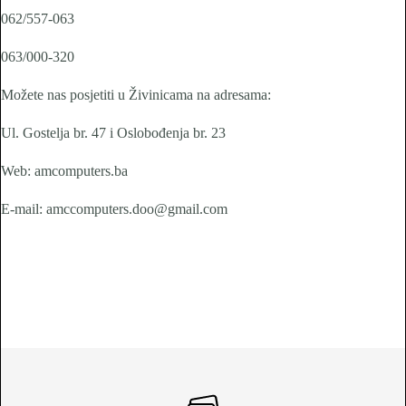
062/557-063
063/000-320
Možete nas posjetiti u Živinicama na adresama:
Ul. Gostelja br. 47 i Oslobođenja br. 23
Web: amcomputers.ba
E-mail: amccomputers.doo@gmail.com