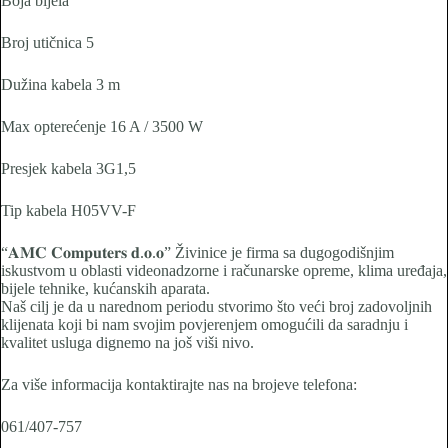
Boja bijela
Broj utičnica 5
Dužina kabela 3 m
Max opterećenje 16 A / 3500 W
Presjek kabela 3G1,5
Tip kabela H05VV-F
“𝐀𝐌𝐂 𝐂𝐨𝐦𝐩𝐮𝐭𝐞𝐫𝐬 𝐝.𝐨.𝐨” Živinice je firma sa dugogodišnjim
iskustvom u oblasti videonadzorne i računarske opreme, klima uređaja,
bijele tehnike, kućanskih aparata.
Naš cilj je da u narednom periodu stvorimo što veći broj zadovoljnih
klijenata koji bi nam svojim povjerenjem omogućili da saradnju i
kvalitet usluga dignemo na još viši nivo.
Za više informacija kontaktirajte nas na brojeve telefona:
061/407-757