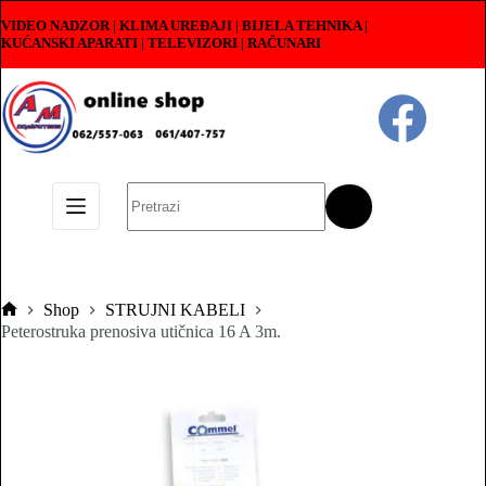
Skip
VIDEO NADZOR | KLIMA UREĐAJI | BIJELA TEHNIKA |
to
KUĆANSKI APARATI
|
TELEVIZORI | RAČUNARI
content
No
results
Shop
STRUJNI KABELI
Pocetna
Peterostruka prenosiva utičnica 16 A 3m.