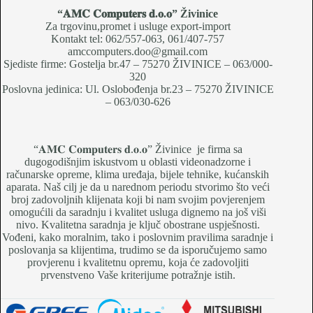
“𝐀𝐌𝐂 𝐂𝐨𝐦𝐩𝐮𝐭𝐞𝐫𝐬 𝐝.𝐨.𝐨
” Živinice
Za trgovinu,promet i usluge export-import
Kontakt tel: 062/557-063, 061/407-757
amccomputers.doo@gmail.com
Sjediste firme: Gostelja br.47 – 75270 ŽIVINICE – 063/000-
320
Poslovna jedinica: Ul. Oslobođenja br.23 – 75270 ŽIVINICE
– 063/030-626
“𝐀𝐌𝐂 𝐂𝐨𝐦𝐩𝐮𝐭𝐞𝐫𝐬 𝐝.𝐨.𝐨” Živinice je firma sa
dugogodišnjim iskustvom u oblasti videonadzorne i
računarske opreme, klima uređaja, bijele tehnike, kućanskih
aparata. Naš cilj je da u narednom periodu stvorimo što veći
broj zadovoljnih klijenata koji bi nam svojim povjerenjem
omogućili da saradnju i kvalitet usluga dignemo na još viši
nivo. Kvalitetna saradnja je ključ obostrane uspješnosti.
Vođeni, kako moralnim, tako i poslovnim pravilima saradnje i
poslovanja sa klijentima, trudimo se da isporučujemo samo
provjerenu i kvalitetnu opremu, koja će zadovoljiti
prvenstveno Vaše kriterijume potražnje istih.