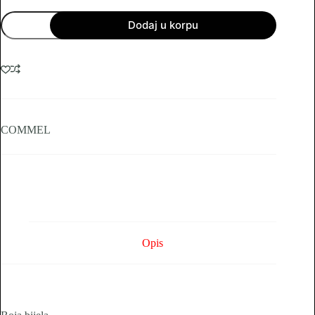
Peterostruka
Dodaj u korpu
prenosiva
utičnica
16
A
3m.
količina
COMMEL
Opis