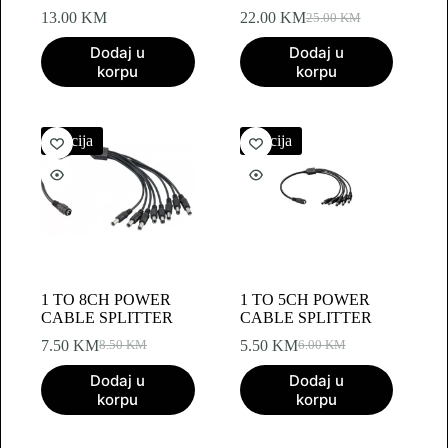
13.00
KM
22.00
KM
25.00
KM
Original
Current
price
price
Dodaj u
Dodaj u
was:
is:
korpu
korpu
25.00 KM.
22.00 KM.
Akcija
Akcija
1 TO 8CH POWER
1 TO 5CH POWER
CABLE SPLITTER
CABLE SPLITTER
7.50
KM
5.50
KM
8.50
KM
6.00
KM
Original
Current
Original
Current
price
price
price
price
Dodaj u
Dodaj u
was:
is:
was:
is:
korpu
korpu
8.50 KM.
7.50 KM.
6.00 KM.
5.50 KM.