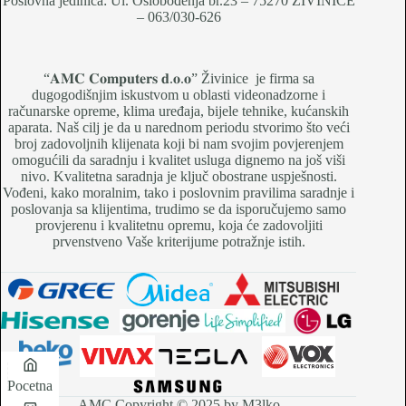
Poslovna jedinica: Ul. Oslobođenja br.23 – 75270 ŽIVINICE
– 063/030-626
“𝐀𝐌𝐂 𝐂𝐨𝐦𝐩𝐮𝐭𝐞𝐫𝐬 𝐝.𝐨.𝐨” Živinice je firma sa
dugogodišnjim iskustvom u oblasti videonadzorne i
računarske opreme, klima uređaja, bijele tehnike, kućanskih
aparata. Naš cilj je da u narednom periodu stvorimo što veći
broj zadovoljnih klijenata koji bi nam svojim povjerenjem
omogućili da saradnju i kvalitet usluga dignemo na još viši
nivo. Kvalitetna saradnja je ključ obostrane uspješnosti.
Vođeni, kako moralnim, tako i poslovnim pravilima saradnje i
poslovanja sa klijentima, trudimo se da isporučujemo samo
provjerenu i kvalitetnu opremu, koja će zadovoljiti
prvenstveno Vaše kriterijume potražnje istih.
Pocetna
AMC Copyright © 2025 by M3lko