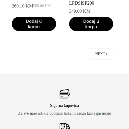
LPDSISP200
260.10
KM
289.00
KM
Original
Current
349.00
KM
price
price
was:
is:
Dodaj u
Dodaj u
289.00 KM.
260.10 KM.
korpu
korpu
NEXT
Sigurna kupovina
Za sve nase artikle dobijate fiskalni racun kao i garanciju