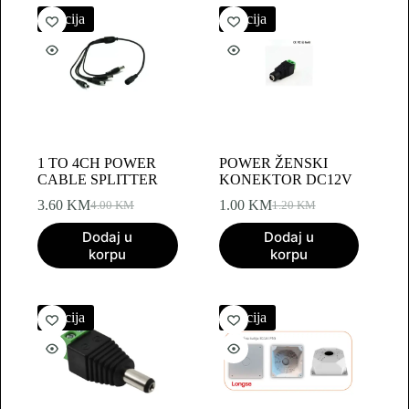
Akcija
Akcija
1 TO 4CH POWER
POWER ŽENSKI
CABLE SPLITTER
KONEKTOR DC12V
3.60
KM
1.00
KM
4.00
KM
1.20
KM
Original
Current
Original
Current
price
price
price
price
Dodaj u
Dodaj u
was:
is:
was:
is:
korpu
korpu
4.00 KM.
3.60 KM.
1.20 KM.
1.00 KM.
Akcija
Akcija