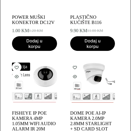
POWER MUŠKI
PLASTIČNO
KONEKTOR DC12V
KUĆIŠTE B116
1.00
KM
9.90
KM
1.20
KM
11.00
KM
Original
Current
Original
Current
price
price
price
price
Dodaj u
Dodaj u
was:
is:
was:
is:
korpu
korpu
1.20 KM.
1.00 KM.
11.00 KM.
9.90 KM.
Akcija
FISHEYE IP POE
DOME POE AI‐IP
KAMERA 4MP
KAMERA 2.0MP
1.05MM WIFI AUDIO
2.8MM STARLIGHT
ALARM IR 20M
+ SD CARD SLOT