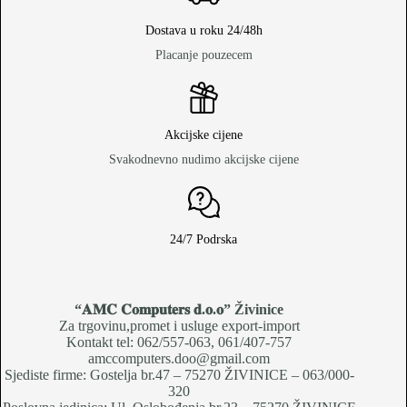
Dostava u roku 24/48h
Placanje pouzecem
Akcijske cijene
Svakodnevno nudimo akcijske cijene
24/7 Podrska
“𝐀𝐌𝐂 𝐂𝐨𝐦𝐩𝐮𝐭𝐞𝐫𝐬 𝐝.𝐨.𝐨
” Živinice
Za trgovinu,promet i usluge export-import
Kontakt tel: 062/557-063, 061/407-757
amccomputers.doo@gmail.com
Sjediste firme: Gostelja br.47 – 75270 ŽIVINICE – 063/000-
320