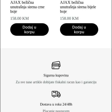
AJAX bežična
AJAX bežična
unutrašnja sirena crne
unutrašnja sirena bijele
boje
boje
158.00
KM
158.00
KM
Dodaj u
Dodaj u
korpu
korpu
Sigurna kupovina
Za sve nase artikle dobijate fiskalni racun kao i garanciju
Dostava u roku 24/48h
Placanje pouzecem