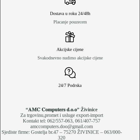
Dostava u roku 24/48h
Placanje pouzecem
Akcijske cijene
Svakodnevno nudimo akcijske cijene
24/7 Podrska
“𝐀𝐌𝐂 𝐂𝐨𝐦𝐩𝐮𝐭𝐞𝐫𝐬 𝐝.𝐨.𝐨
” Živinice
Za trgovinu,promet i usluge export-import
Kontakt tel: 062/557-063, 061/407-757
amccomputers.doo@gmail.com
Sjediste firme: Gostelja br.47 – 75270 ŽIVINICE – 063/000-
320