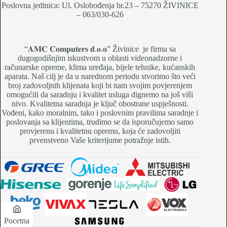
Poslovna jedinica: Ul. Oslobođenja br.23 – 75270 ŽIVINICE
– 063/030-626
“𝐀𝐌𝐂 𝐂𝐨𝐦𝐩𝐮𝐭𝐞𝐫𝐬 𝐝.𝐨.𝐨” Živinice je firma sa
dugogodišnjim iskustvom u oblasti videonadzorne i
računarske opreme, klima uređaja, bijele tehnike, kućanskih
aparata. Naš cilj je da u narednom periodu stvorimo što veći
broj zadovoljnih klijenata koji bi nam svojim povjerenjem
omogućili da saradnju i kvalitet usluga dignemo na još viši
nivo. Kvalitetna saradnja je ključ obostrane uspješnosti.
Vođeni, kako moralnim, tako i poslovnim pravilima saradnje i
poslovanja sa klijentima, trudimo se da isporučujemo samo
provjerenu i kvalitetnu opremu, koja će zadovoljiti
prvenstveno Vaše kriterijume potražnje istih.
Pocetna