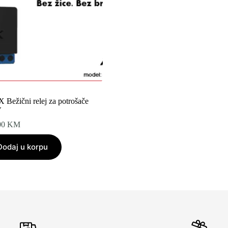
 Bežični relej za potrošače
V
00
KM
Dodaj u korpu