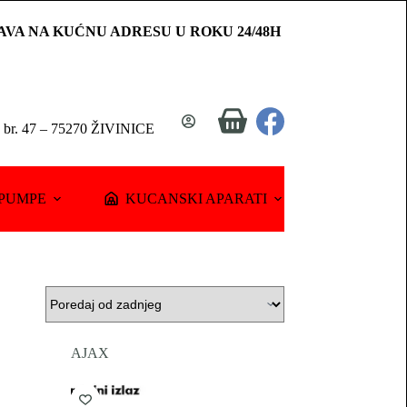
AVA NA KUĆNU ADRESU U ROKU 24/48H
Shopping
a br. 47 – 75270 ŽIVINICE
cart
PUMPE
KUCANSKI APARATI
AJAX