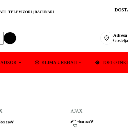
DOST
RATI
|
TELEVIZORI | RAČUNARI
Adresa
Gostelj
NADZOR
KLIMA UREĐAJI
TOPLOTNE 
X
AJAX