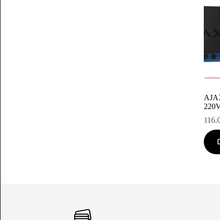
AJAX
220
116.