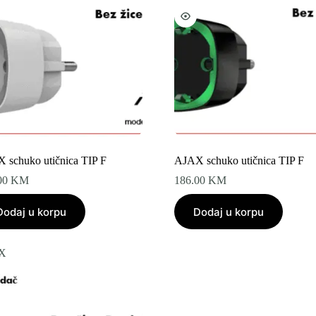
 schuko utičnica TIP F
AJAX schuko utičnica TIP F
00
KM
186.00
KM
Dodaj u korpu
Dodaj u korpu
X