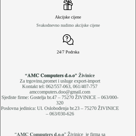
Akcijske cijene
Svakodnevno nudimo akcijske cijene
24/7 Podrska
“𝐀𝐌𝐂 𝐂𝐨𝐦𝐩𝐮𝐭𝐞𝐫𝐬 𝐝.𝐨.𝐨
” Živinice
Za trgovinu,promet i usluge export-import
Kontakt tel: 062/557-063, 061/407-757
amccomputers.doo@gmail.com
Sjediste firme: Gostelja br.47 – 75270 ŽIVINICE – 063/000-
320
Poslovna jedinica: Ul. Oslobođenja br.23 – 75270 ŽIVINICE
– 063/030-626
“𝐀𝐌𝐂 𝐂𝐨𝐦𝐩𝐮𝐭𝐞𝐫𝐬 𝐝.𝐨.𝐨” Živinice je firma sa