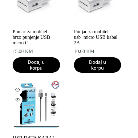
Punjac za mobitel –
Punjac za mobitel
brzo punjenje USB
usb+micro USB kabal
micro C
2A
15.00
KM
10.00
KM
Dodaj u
Dodaj u
korpu
korpu
USB DATA KABAL