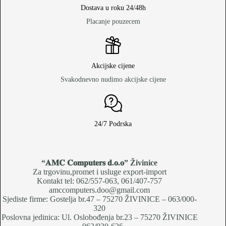
Dostava u roku 24/48h
Placanje pouzecem
Akcijske cijene
Svakodnevno nudimo akcijske cijene
24/7 Podrska
“𝐀𝐌𝐂 𝐂𝐨𝐦𝐩𝐮𝐭𝐞𝐫𝐬 𝐝.𝐨.𝐨
” Živinice
Za trgovinu,promet i usluge export-import
Kontakt tel: 062/557-063, 061/407-757
amccomputers.doo@gmail.com
Sjediste firme: Gostelja br.47 – 75270 ŽIVINICE – 063/000-
320
Poslovna jedinica: Ul. Oslobođenja br.23 – 75270 ŽIVINICE