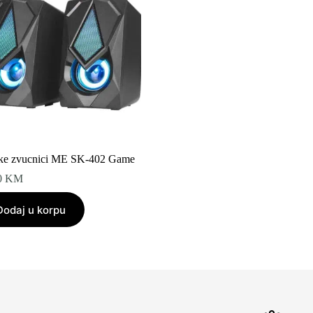
ike zvucnici ME SK-402 Game
0
KM
Dodaj u korpu