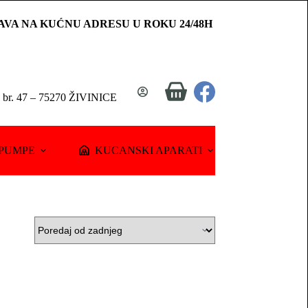
AVA NA KUĆNU ADRESU U ROKU 24/48H
Shopping
a br. 47 – 75270 ŽIVINICE
cart
PUMPE
KUCANSKI APARATI