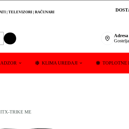
DOST
RATI
|
TELEVIZORI | RAČUNARI
Adresa
Gostelj
NADZOR
KLIMA UREĐAJI
TOPLOTNE 
IT
X-TRIKE ME