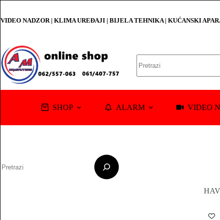
Skip
to
VIDEO NADZOR | KLIMA UREĐAJI | BIJELA TEHNIKA | KUĆANSKI APA
content
No
results
SHOP
ALARM
VIDEO 
Pretraga
HAV