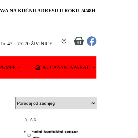
AVA NA KUĆNU ADRESU U ROKU 24/48H
Shopping
a br. 47 – 75270 ŽIVINICE
cart
PUMPE
KUCANSKI APARATI
AJAX