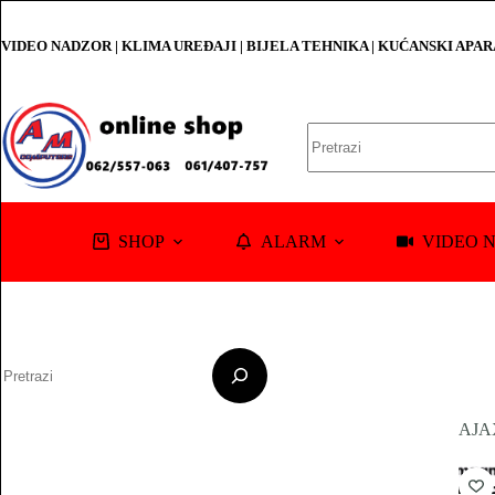
Skip
to
VIDEO NADZOR | KLIMA UREĐAJI | BIJELA TEHNIKA | KUĆANSKI APA
content
No
results
SHOP
ALARM
VIDEO 
Pretraga
AJA