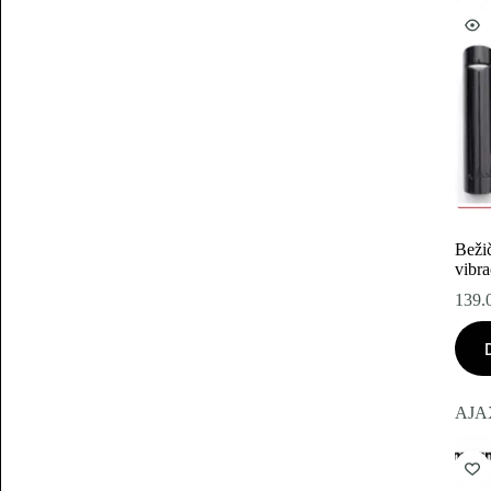
Bežič
vibra
139.
AJA