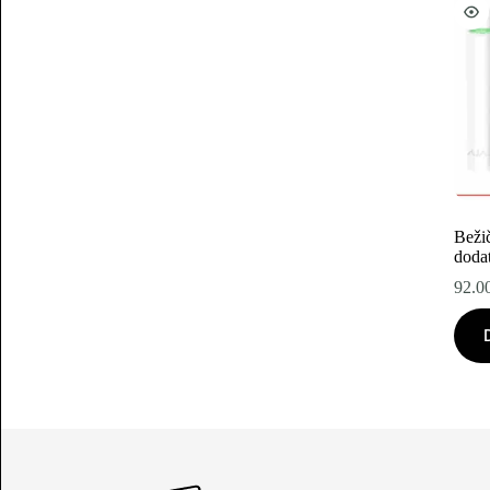
Beži
dodat
92.0