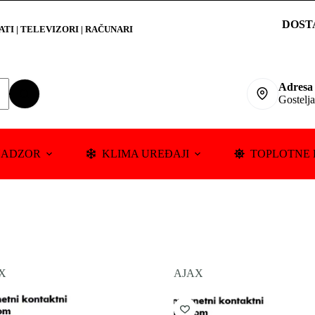
DOST
RATI
|
TELEVIZORI | RAČUNARI
Adresa
Gostelj
NADZOR
KLIMA UREĐAJI
TOPLOTNE 
X
AJAX